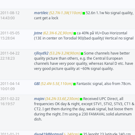
2011-08-12
martileic
(52.7N-1.3W,110cm)
52.6n 1.1w No signal quality,
14:43:00
cant get a lock
2011-05-05
Jotne
(62.3N-6.2E,90cm)
ca 40% på VU+Duo Horizontal
15:28:04
(13E in center on Torodial 90)(bad quality) Vertical no signal
2011-04-22
rjlloyd92
(53.2N-3.2W,90cm)
Some channels have better
22:18:23
quality picture than others, e.g. the Central European
channels have very poor quality, whereas Kanal D etc. have
very good picture quality at ~60% signal quality.
2011-04-14
GBI
(52.4N-5.5E,110cm)
Fantastic signal, also from 78cm.
10:01:09
2011-02-22
majini
(34.2N-33.6E,230cm)
Received UPC Direct, all
16:19:57
frequencies OK day & night, except STV1, STV2, STV3, CT1 &
CT2. I get them during the day, weak signal, but loose them
during the night. I'm using a 230 FAMAVAL solid aluminum
dish.
2011-01-21
diva419@hotmail
(-,240cm)
35 lenght 23 latitude 240 cm