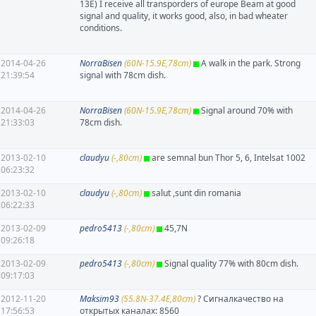
13E) I receive all transporders of europe Beam at good
signal and quality, it works good, also, in bad wheater
conditions.
2014-04-26
NorraBisen
(60N-15.9E,78cm)
A walk in the park. Strong
21:39:54
signal with 78cm dish.
2014-04-26
NorraBisen
(60N-15.9E,78cm)
Signal around 70% with
21:33:03
78cm dish.
2013-02-10
claudyu
(-,80cm)
are semnal bun Thor 5, 6, Intelsat 1002
06:23:32
2013-02-10
claudyu
(-,80cm)
salut ,sunt din romania
06:22:33
2013-02-09
pedro5413
(-,80cm)
45,7N
09:26:18
2013-02-09
pedro5413
(-,80cm)
Signal quality 77% with 80cm dish.
09:17:03
2012-11-20
Maksim93
(55.8N-37.4E,80cm)
? Сигналкачество на
17:56:53
открытых каналах: 8560