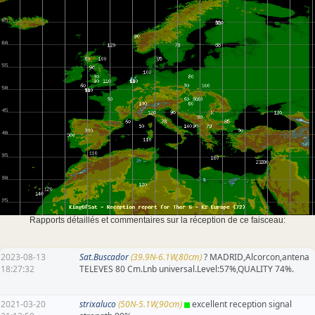
Rapports détaillés et commentaires sur la réception de ce faisceau:
2023-08-13
Sat.Buscador
(39.9N-6.1W,80cm)
? MADRID,Alcorcon,antena
18:27:32
TELEVES 80 Cm.Lnb universal.Level:57%,QUALITY 74%.
2021-03-20
strixaluco
(50N-5.1W,90cm)
excellent reception signal