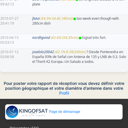
09:42:12
plate
2010-07-27
fanzi
(34.3N-34.4E,180cm)
too week even though with
20:41:19
280cm dish
2010-04-15
nordligvind
(43.6N-26E,85cm)
Signal très fort.
05:53:13
2010-01-12
joselolo20042
(42.1N-8.3W,200cm)
? Desde Pontevedra en
03:06:58
España 93% de Señal con Antena de 135 y LNB de 0.3. Solo
el Thor6 K2 Europa.-Un Saludo a todos.
Pour poster votre rapport de réception vous devez définir votre
position géographique et votre diamètre d'antenne dans votre
Profil
Page de démarrage