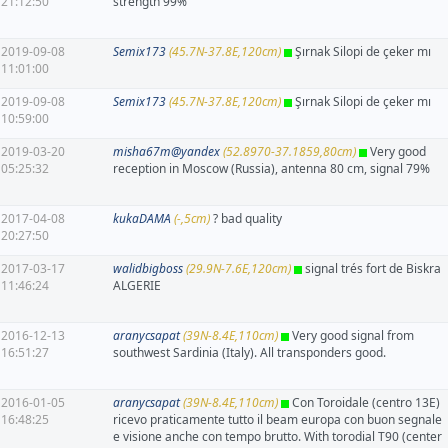
21:12:50
strength 99%
2019-09-08
Semix173
(45.7N-37.8E,120cm)
Şırnak Silopi de çeker mı
11:01:00
2019-09-08
Semix173
(45.7N-37.8E,120cm)
Şırnak Silopi de çeker mı
10:59:00
2019-03-20
misha67m@yandex
(52.8970-37.1859,80cm)
Very good
05:25:32
reception in Moscow (Russia), antenna 80 cm, signal 79%
2017-04-08
kukaDAMA
(-,5cm)
? bad quality
20:27:50
2017-03-17
walidbigboss
(29.9N-7.6E,120cm)
signal trés fort de Biskra
11:46:24
ALGERIE
2016-12-13
aranycsapat
(39N-8.4E,110cm)
Very good signal from
16:51:27
southwest Sardinia (Italy). All transponders good.
2016-01-05
aranycsapat
(39N-8.4E,110cm)
Con Toroidale (centro 13E)
16:48:25
ricevo praticamente tutto il beam europa con buon segnale
e visione anche con tempo brutto. With torodial T90 (center