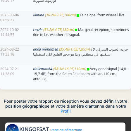
19:56:17
كوزموت سبورت
2025-03-06
Illmind
(36.2N-3.7E,100cm)
Fair signal from where i live.
07:59:32
2024-10-02
Lexzie
(51.2N-4.7E,180cm)
Marginal reception, sometimes
14:44:55
due to f.e. weather no signal.
2024-08-22
abed mohamed
(35.4N-1.6E,120cm)
? حزمة الجنوب الشرقي لا
11:33:18
استقبلها في منطقتي و ما هو حجم الطبق لكي استقبلها
2024-07-21
Nalleman64
(58.3N-16.3E,110cm)
Very good signal (14,8 -
11:38:09
15,7 dB) from the South East beam with an 110 cm.
antenna.
Pour poster votre rapport de réception vous devez définir votre
position géographique et votre diamètre d'antenne dans votre
Profil
Page de démarrage