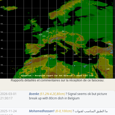
Rapports détaillés et commentaires sur la réception de ce faisceau:
2026-03-01
Boenke
(51.2N-4.2E,80cm)
? Signal seems ok but picture
21:30:17
break up with 80cm dish in Belgium
2025-11-24
Mohamedhassan1
(0-0,100cm)
? ما الطبق المناسب لقنوات