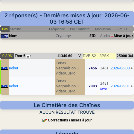
2 réponse(s) - Dernières mises à jour: 2026-06-
03 16:58 CET
Pos
Satellite
Fréquence
Pol
Standard
Modulation
SR/FEC
Nom
Cryptage
SID
Audio
Mise à jour
0.8°W
Thor 5
11340.60
V
DVB-S2
8PSK
25000
3/4
2
Conax
Köket
Nagravision 3
7456
3481
2026-06-03
+
VideoGuard
Conax
3481
Köket
Nagravision 3
7003
2026-06-01
+
swe
VideoGuard
Le Cimetière des Chaînes
AUCUN RESULTAT TROUVE
Corrections / mises à jour
Légende