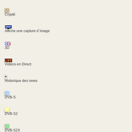
Crypté
Affiche une capture d´image
3D
Vidéos en Direct
+
Historique des news
DVB-S
DVB-S2
DVB-S2X