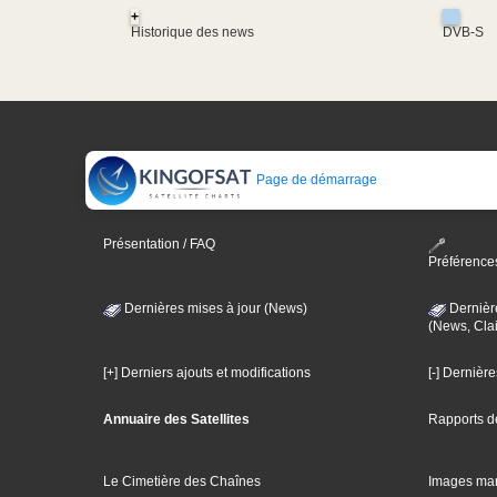
+
Historique des news
DVB-S
Page de démarrage
Présentation / FAQ
Préférence
Dernières mises à jour (News)
Dernièr
(News, Clai
[+] Derniers ajouts et modifications
[-] Dernièr
Annuaire des Satellites
Rapports d
Le Cimetière des Chaînes
Images ma