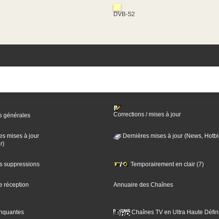
DVB-S2
Corrections / mises à jour
s générales
es mises à jour
Dernières mises à jour (News, Hotbi
r)
es suppressions
Temporairement en clair (7)
e réception
Annuaire des Chaînes
nquantes
Chaînes TV en Ultra Haute Défini