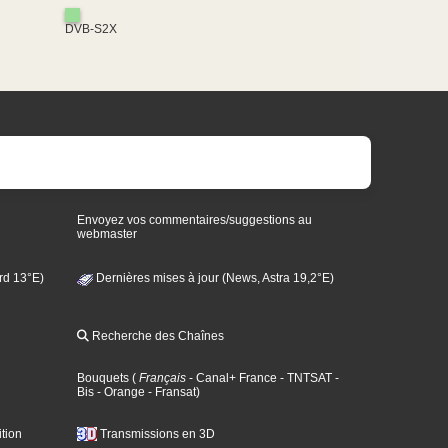
DVB-S2X
Envoyez vos commentaires/suggestions au
webmaster
rd 13°E)
Dernières mises à jour (News, Astra 19,2°E)
Recherche des Chaînes
Bouquets
(
Français
- Canal+ France
- TNTSAT
-
Bis
- Orange
- Fransat
)
tion
Transmissions en 3D