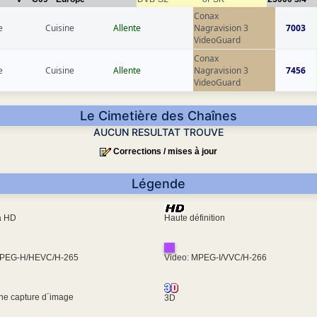
Conax
e
Cuisine
Allente
Nagravision 3
7003
VideoGuard
Conax
e
Cuisine
Allente
Nagravision 3
7456
VideoGuard
Le Cimetière des Chaînes
AUCUN RESULTAT TROUVE
Corrections / mises à jour
Légende
ra HD
Haute définition
MPEG-H/HEVC/H-265
Video: MPEG-I/VVC/H-266
une capture d´image
3D