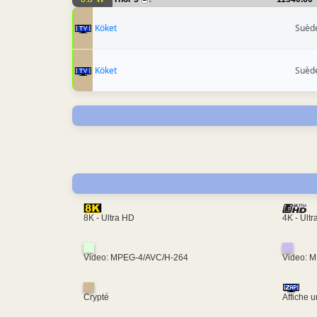
2
Köket
Suèd
Köket
Suèd
4K - Ult
8K - Ultra HD
Video: MPEG-4/AVC/H-264
Video: 
Crypté
Affiche 