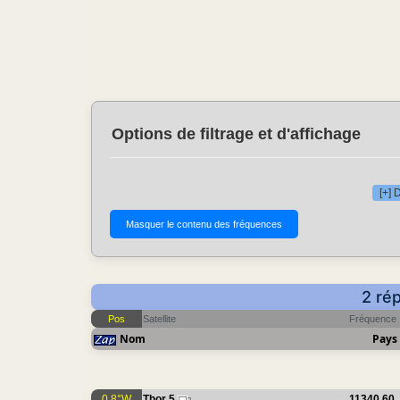
Options de filtrage et d'affichage
[+] 
2 ré
Pos
Satellite
Fréquence
Nom
Pays
0.8°W
Thor 5
11340.60