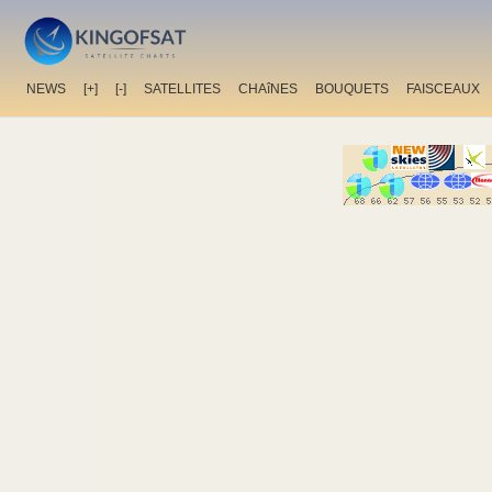
NEWS
[+]
[-]
SATELLITES
CHAîNES
BOUQUETS
FAISCEAUX