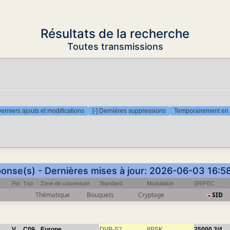
Résultats de la recherche
Toutes transmissions
Derniers ajouts et modifications
[-] Dernières suppressions
Temporairement en 
ponse(s) - Dernières mises à jour: 2026-06-03 16:5
Pol
Txp
Zone de couverture
Standard
Modulation
SR/FEC
Thématique
Bouquets
Cryptage
SID
V
C09
Europe
DVB-S2
8PSK
25000
3/4