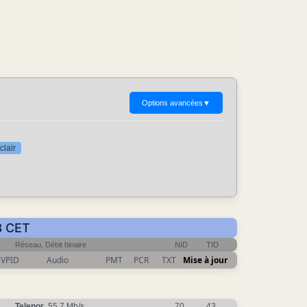
Options avancées
▼
clair
8 CET
Réseau, Débit binaire
NID
TID
VPID
Audio
PMT
PCR
TXT
Mise à jour
Telenor
, 55.7 Mb/s
70
43