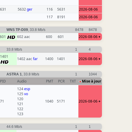
631
5632
ger
116
5631
2026-08-06
117
8191
2026-08-06
WNS TP-D09
, 33.8 Mb/s
8478
8478
601
602 aac
600
601
2026-08-06
+
33.8 Mb/s
1
4
1401
1402 aac
far
1400
1401
2026-08-06
+
ASTRA 1
, 33.8 Mb/s
1
1044
PID
Audio
PMT
PCR
TXT
Mise à jour
124
esp
125
vo
120
71
1040
5171
2026-08-06
+
121
122
123
44.6 Mb/s
1
1