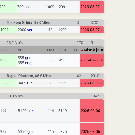
209
309 nol
1009
209
2026-08-07
Telekom Srbija
, 65.3 Mb/s
3
3231
1000
2000
ser
33
1000
2026-08-07
+
53.2 Mb/s
170
5
VPID
Audio
PMT
PCR
TXT
Mise à jour
555
gre
455
355
455
2026-08-07
+
655
eng
Digital Platform
, 66.8 Mb/s
42
20101
3369
3469
tur
58
3369
2026-08-06
+
33.8 Mb/s
1
1047
119
5120
ger
114
5119
2026-08-06
375
5376
ger
115
5375
2026-08-06