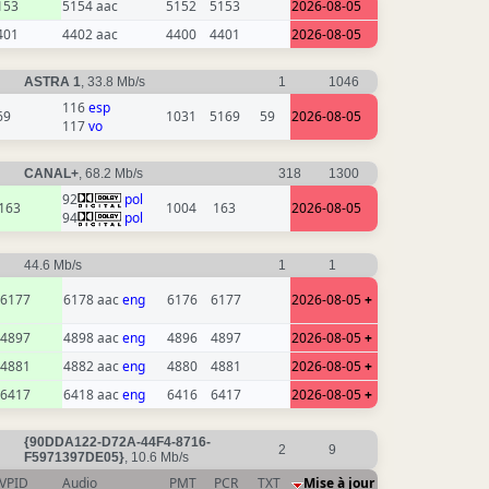
153
5154 aac
5152
5153
2026-08-05
401
4402 aac
4400
4401
2026-08-05
ASTRA 1
, 33.8 Mb/s
1
1046
116
esp
69
1031
5169
59
2026-08-05
117
vo
CANAL+
, 68.2 Mb/s
318
1300
92
pol
163
1004
163
2026-08-05
94
pol
44.6 Mb/s
1
1
6177
6178 aac
eng
6176
6177
2026-08-05
+
4897
4898 aac
eng
4896
4897
2026-08-05
+
4881
4882 aac
eng
4880
4881
2026-08-05
+
6417
6418 aac
eng
6416
6417
2026-08-05
+
{90DDA122-D72A-44F4-8716-
2
9
F5971397DE05}
, 10.6 Mb/s
VPID
Audio
PMT
PCR
TXT
Mise à jour