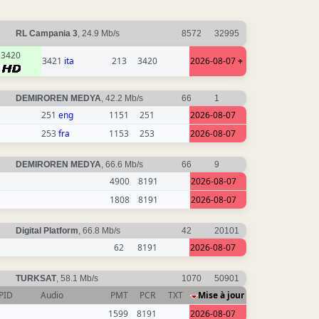
RL Campania 3
, 24.9 Mb/s
8572
32995
3420
3421
ita
213
3420
2026-08-07
+
DEMIROREN MEDYA
, 42.2 Mb/s
66
1
251
eng
1151
251
2026-08-07
253
fra
1153
253
2026-08-07
DEMIROREN MEDYA
, 66.6 Mb/s
66
9
4900
8191
2026-08-07
1808
8191
2026-08-07
Digital Platform
, 66.8 Mb/s
42
20101
62
8191
2026-08-07
TURKSAT
, 58.1 Mb/s
1070
50901
PID
Audio
PMT
PCR
TXT
Mise à jour
1599
8191
2026-08-07