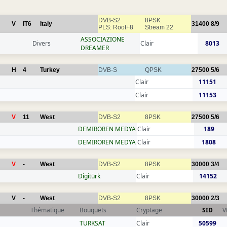
DVB-S2
8PSK
V
IT6
Italy
31400
8/9
PLS: Root+8
Stream 22
ASSOCIAZIONE
Divers
Clair
8013
DREAMER
H
4
Turkey
DVB-S
QPSK
27500
5/6
Clair
11151
Clair
11153
V
11
West
DVB-S2
8PSK
27500
5/6
DEMIROREN MEDYA
Clair
189
DEMIROREN MEDYA
Clair
1808
V
-
West
DVB-S2
8PSK
30000
3/4
Digitürk
Clair
14152
V
-
West
DVB-S2
8PSK
30000
2/3
Thématique
Bouquets
Cryptage
SID
V
TURKSAT
Clair
50599