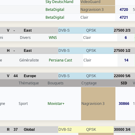
Sky Deutschland
VideoGuard
BetaDigital
Nagravision 3
4720
5
BetaDigital
Clair
4721
V
-
East
DVB-S
QPSK
27500
2/3
ni
Divers
WNS
Clair
6
H
-
East
DVB-S
QPSK
27500
1/2
ce
Généraliste
Persiana Cast
Clair
14
V
44
Europe
DVB-S
QPSK
22000
5/6
Thématique
Bouquets
Cryptage
SID
V
gne
Sport
Movistar+
Nagravision 3
30866
1
R
37
Global
DVB-S2
QPSK
30000
3/4