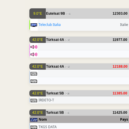
9.0°E
Eutelsat 9B
12303.00
1
Teleclub Italia
Italie
42.0°E
Türksat 4A
11977.00
2
42.0°E
Türksat 4A
12188.00
2
42.0°E
Turksat 5B
11385.00
8
IRDETO-T
42.0°E
Turksat 5B
11425.00
1
Nom
Pays
TKGS DATA