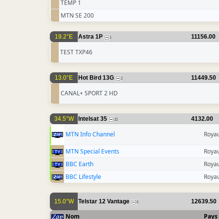
TEMP 1
MTN SE 200
19.2°E
Astra 1P
11156.00
1
TEST TXP46
13.0°E
Hot Bird 13G
11449.50
2
CANAL+ SPORT 2 HD
34.5°W
Intelsat 35
4132.00
32
MTN Info Channel
Roya
MTN Special Events
Roya
BBC Earth
Roya
BBC Lifestyle
Roya
15.0°W
Telstar 12 Vantage
12639.50
6
Nom
Pays