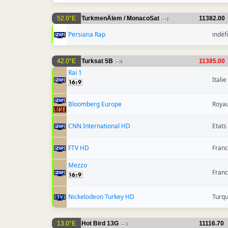
52.0°E
TurkmenÄlem / MonacoSat
11382.00
2
Persiana Rap
indéfi
42.0°E
Turksat 5B
11385.00
8
Rai 1
Italie
Bloomberg Europe
Roya
CNN International HD
Etats
FTV HD
Fran
Mezzo
Fran
Nickelodeon Turkey HD
Turqu
13.0°E
Hot Bird 13G
11116.70
1