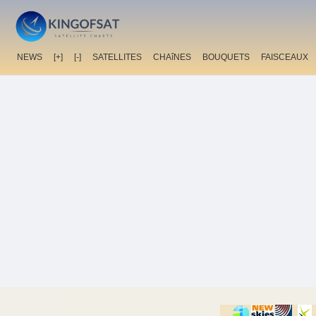
NEWS
[+]
[-]
SATELLITES
CHAîNES
BOUQUETS
FAISCEAUX