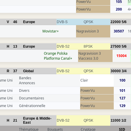
PowerVu
105
5
PowerVu
200
4
V
46
Europe
DVB-S
QPSK
22000
5/6
Movistar+
Nagravision 3
30507
1
H
13
Europe
DVB-S2
8PSK
27500
5/6
Orange Polska
Nagravision 3
15004
Platforma Canal+
Viaccess 3.0
R
37
Global
DVB-S2
QPSK
30000
3/4
Bandes
ume Uni
Clair
100
Annonces
ume Uni
Divers
PowerVu
101
ume Uni
Documentaires
PowerVu
127
ume Uni
Générationnelle
PowerVu
129
Europe & Middle-
H
21
DVB-S2
QPSK
11000
1/2
East
Thématique
Bouquets
Cryptage
SID