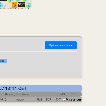
Options avancées
▼
clair
-07 13:44 CET
Réseau, Débit binaire
NID
TID
VPID
Audio
PMT
PCR
TXT
Mise à jour