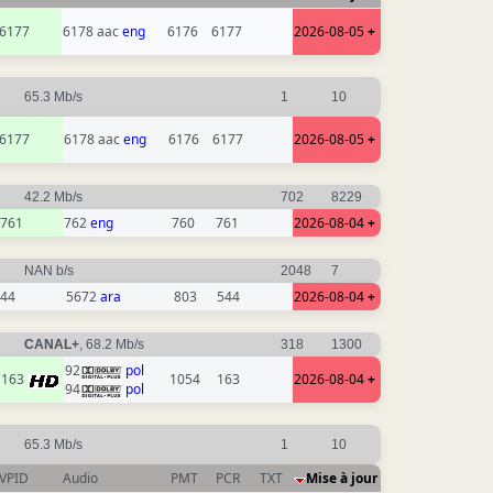
6177
6178 aac
eng
6176
6177
2026-08-05
+
65.3 Mb/s
1
10
6177
6178 aac
eng
6176
6177
2026-08-05
+
42.2 Mb/s
702
8229
761
762
eng
760
761
2026-08-04
+
NAN b/s
2048
7
44
5672
ara
803
544
2026-08-04
+
CANAL+
, 68.2 Mb/s
318
1300
92
pol
163
1054
163
2026-08-04
+
94
pol
65.3 Mb/s
1
10
VPID
Audio
PMT
PCR
TXT
Mise à jour