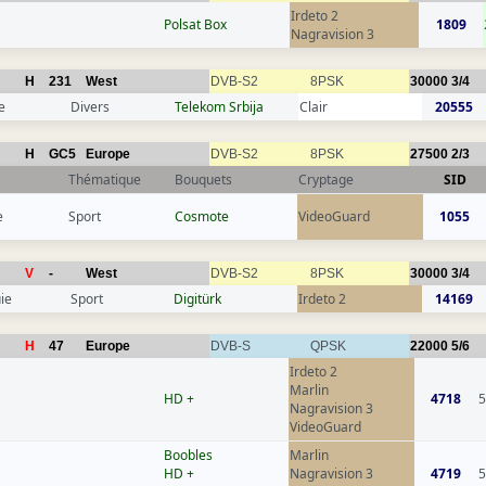
Irdeto 2
Polsat Box
1809
Nagravision 3
H
231
West
DVB-S2
8PSK
30000
3/4
e
Divers
Telekom Srbija
Clair
20555
H
GC5
Europe
DVB-S2
8PSK
27500
2/3
Thématique
Bouquets
Cryptage
SID
e
Sport
Cosmote
VideoGuard
1055
V
-
West
DVB-S2
8PSK
30000
3/4
ie
Sport
Digitürk
Irdeto 2
14169
H
47
Europe
DVB-S
QPSK
22000
5/6
Irdeto 2
Marlin
HD +
4718
5
Nagravision 3
VideoGuard
Boobles
Marlin
HD +
Nagravision 3
4719
5