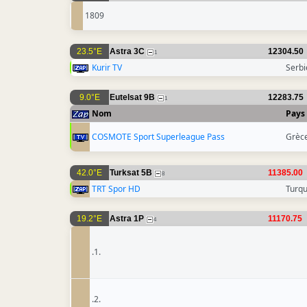
1809
23.5°E
Astra 3C
12304.50
1
Kurir TV
Serbi
9.0°E
Eutelsat 9B
12283.75
1
Nom
Pays
COSMOTE Sport Superleague Pass
Grèc
42.0°E
Turksat 5B
11385.00
8
TRT Spor HD
Turqu
19.2°E
Astra 1P
11170.75
4
.1.
.2.