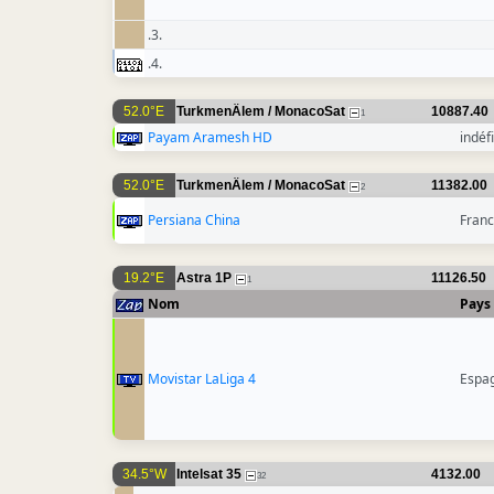
.3.
.4.
52.0°E
TurkmenÄlem / MonacoSat
10887.40
1
Payam Aramesh HD
indéfi
52.0°E
TurkmenÄlem / MonacoSat
11382.00
2
Persiana China
Fran
19.2°E
Astra 1P
11126.50
1
Nom
Pays
Movistar LaLiga 4
Espa
34.5°W
Intelsat 35
4132.00
32