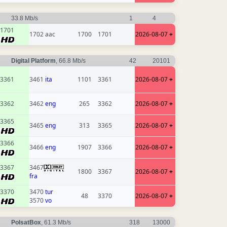
33.8 Mb/s
1
4
1701
1702 aac
1700
1701
2026-08-07
+
Digital Platform
, 66.8 Mb/s
42
20101
3361
3461
ita
1101
3361
2026-08-07
+
3362
3462
eng
265
3362
2026-08-07
+
3365
3465
eng
313
3365
2026-08-07
+
3366
3466
eng
1907
3366
2026-08-07
+
3367
3467
1800
3367
2026-08-07
+
fra
3370
3470
tur
48
3370
2026-08-07
+
3570
vo
PolsatBox
, 61.3 Mb/s
318
13000