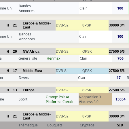
Bandes
ume Uni
Clair
100
Annonces
Europe & Middle-
H
21
DVB-S2
8PSK
30000
3/4
East
Bandes
ume Uni
Clair
100
Annonces
H
29
NW Africa
DVB-S2
QPSK
27500
5/6
a
Généraliste
Henmax
Clair
706
H
17
Middle-East
DVB-S
QPSK
27500
5/6
ni
Divers
Clair
17
5
H
13
Europe
DVB-S2
8PSK
27500
5/6
Orange Polska
Nagravision 3
gne
Sport
15054
Platforma Canal+
Viaccess 3.0
Europe & Middle-
H
21
DVB-S2
8PSK
30000
3/4
East
Thématique
Bouquets
Cryptage
SID