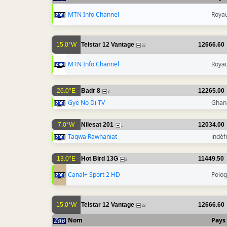
MTN Info Channel
Roya
15.0°W
Telstar 12 Vantage
12666.60
32
MTN Info Channel
Roya
26.0°E
Badr 8
12265.00
3
Gye No Di TV
Ghan
7.0°W
Nilesat 201
12034.00
1
Taqwa Rawhaniat
indéfi
13.0°E
Hot Bird 13G
11449.50
2
Canal+ Sport 2 HD
Polo
15.0°W
Telstar 12 Vantage
12666.60
32
Nom
Pays