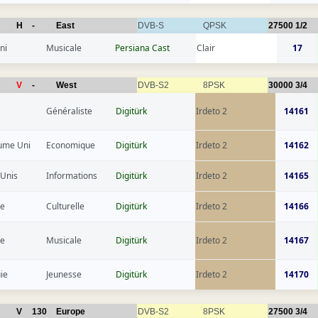
H
-
East
DVB-S
QPSK
27500
1/2
ni
Musicale
Persiana Cast
Clair
17
V
-
West
DVB-S2
8PSK
30000
3/4
Généraliste
Digitürk
Irdeto 2
14161
ume Uni
Economique
Digitürk
Irdeto 2
14162
 Unis
Informations
Digitürk
Irdeto 2
14165
ce
Culturelle
Digitürk
Irdeto 2
14166
ce
Musicale
Digitürk
Irdeto 2
14167
ie
Jeunesse
Digitürk
Irdeto 2
14170
V
130
Europe
DVB-S2
8PSK
27500
3/4