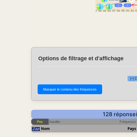
Options de filtrage et d'affichage
[+] 
128 réponse(
Pos
Satellite
Fréquence
Nom
Pays