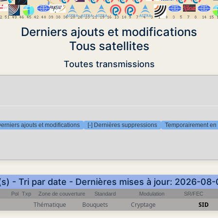
Derniers ajouts et modifications
Tous satellites
Toutes transmissions
Derniers ajouts et modifications
[-] Dernières suppressions
Temporairement en 
s) - Tri par date - Dernières mises à jour: 2026-08
Pol
Txp
Zone de couverture
Standard
Modulation
SR/FEC
Thématique
Bouquets
Cryptage
SID