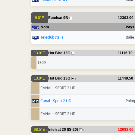
9.0°E
Eutelsat 9B
12303.00
1
Nom
Pays
Teleclub Italia
Italie
13.0°E
Hot Bird 13G
11116.70
1
1809
13.0°E
Hot Bird 13G
11449.50
3
CANAL+ SPORT 2 HD
Canal+ Sport 2 HD
Polo
CANAL+ SPORT 2 HD
68.5°E
Intelsat 20 (IS-20)
12682.00
9