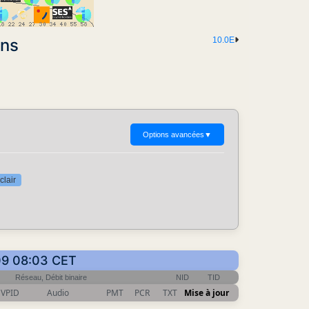
ons
10.0E
Options avancées
▼
clair
-09 08:03 CET
Réseau, Débit binaire
NID
TID
VPID
Audio
PMT
PCR
TXT
Mise à jour