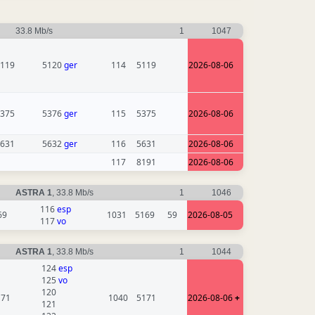
33.8 Mb/s
1
1047
119
5120
ger
114
5119
2026-08-06
375
5376
ger
115
5375
2026-08-06
631
5632
ger
116
5631
2026-08-06
117
8191
2026-08-06
ASTRA 1
, 33.8 Mb/s
1
1046
116
esp
69
1031
5169
59
2026-08-05
117
vo
ASTRA 1
, 33.8 Mb/s
1
1044
124
esp
125
vo
120
171
1040
5171
2026-08-06
+
121