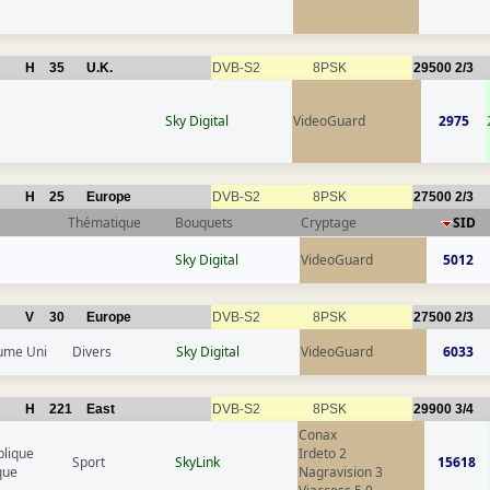
H
35
U.K.
DVB-S2
8PSK
29500
2/3
Sky Digital
VideoGuard
2975
H
25
Europe
DVB-S2
8PSK
27500
2/3
Thématique
Bouquets
Cryptage
SID
Sky Digital
VideoGuard
5012
V
30
Europe
DVB-S2
8PSK
27500
2/3
ume Uni
Divers
Sky Digital
VideoGuard
6033
H
221
East
DVB-S2
8PSK
29900
3/4
Conax
lique
Irdeto 2
Sport
SkyLink
15618
que
Nagravision 3