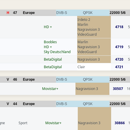
H
47
Europe
DVB-S
QPSK
22000
5/6
Irdeto 2
Marlin
HD +
4718
5
Nagravision 3
VideoGuard
Boobles
Marlin
HD +
Nagravision 3
4719
5
Sky Deutschland
VideoGuard
BetaDigital
Nagravision 3
4720
5
BetaDigital
Clair
4721
V
46
Europe
DVB-S
QPSK
22000
5/6
Movistar+
Nagravision 3
30507
1
V
44
Europe
DVB-S
QPSK
22000
5/6
gne
Sport
Movistar+
Nagravision 3
30866