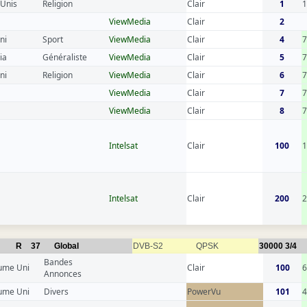
 Unis
Religion
Clair
1
1
ViewMedia
Clair
2
ni
Sport
ViewMedia
Clair
4
7
ia
Généraliste
ViewMedia
Clair
5
7
ni
Religion
ViewMedia
Clair
6
7
ViewMedia
Clair
7
7
ViewMedia
Clair
8
7
Intelsat
Clair
100
1
Intelsat
Clair
200
2
R
37
Global
DVB-S2
QPSK
30000
3/4
Bandes
ume Uni
Clair
100
6
Annonces
ume Uni
Divers
PowerVu
101
4