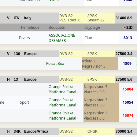
DVB-S2
8PSK
V
IT6
Italy
31400
8/9
PLS: Root+8
Stream 22
Thématique
Bouquets
Cryptage
SID
ASSOCIAZIONE
Divers
Clair
8013
DREAMER
V
130
Europe
DVB-S2
8PSK
27500
3/4
Irdeto 2
Polsat Box
1809
Nagravision 3
H
13
Europe
DVB-S2
8PSK
27500
5/6
Orange Polska
Nagravision 3
15004
Platforma Canal+
Viaccess 3.0
Orange Polska
Nagravision 3
gne
Sport
15054
Platforma Canal+
Viaccess 3.0
Orange Polska
Nagravision 3
15074
Platforma Canal+
Viaccess 3.0
H
34K
Europe/Africa
DVB-S2
QPSK
30000
3/4