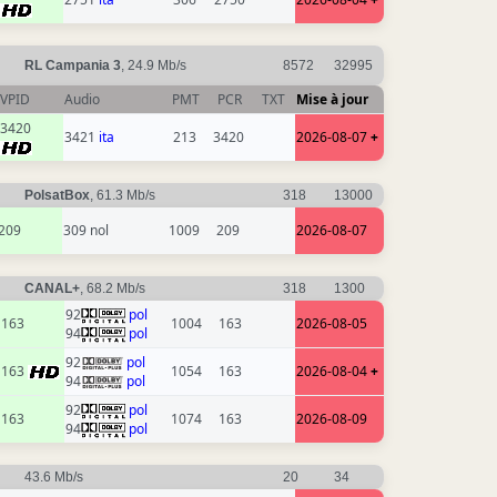
RL Campania 3
, 24.9 Mb/s
8572
32995
VPID
Audio
PMT
PCR
TXT
Mise à jour
3420
3421
ita
213
3420
2026-08-07
+
PolsatBox
, 61.3 Mb/s
318
13000
209
309 nol
1009
209
2026-08-07
CANAL+
, 68.2 Mb/s
318
1300
92
pol
163
1004
163
2026-08-05
94
pol
92
pol
163
1054
163
2026-08-04
+
94
pol
92
pol
163
1074
163
2026-08-09
94
pol
43.6 Mb/s
20
34