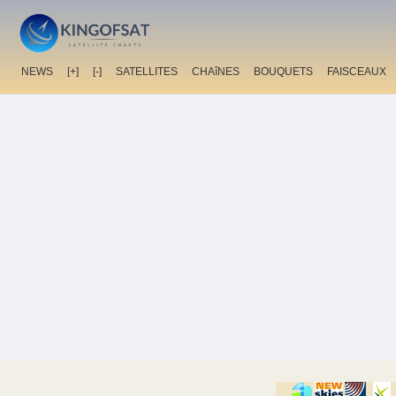
NEWS
[+]
[-]
SATELLITES
CHAîNES
BOUQUETS
FAISCEAUX