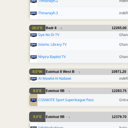
Thmanayh.2
indéfi
Thmanayh.3
indéfi
26.0°E
Badr 8
12265.00
3
Gye No Di TV
Ghan
Islamic Library TV
Ghan
Nhyira Baptist TV
Ghan
8.0°W
Eutelsat 8 West B
10971.20
1
Al-Mawlid Al-Nabawi
indéfi
9.0°E
Eutelsat 9B
12283.75
1
COSMOTE Sport Superleague Pass
Grèc
9.0°E
Eutelsat 9B
12379.70
1
InfoMediaNews
Italie