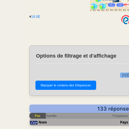
16.0E
Options de filtrage et d'affichage
[+] 
133 réponse(
Pos
Satellite
Fréquence
Nom
Pays