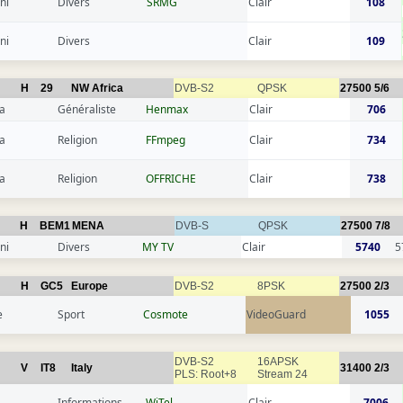
ni
Divers
SRMG
Clair
108
ni
Divers
Clair
109
H
29
NW Africa
DVB-S2
QPSK
27500
5/6
a
Généraliste
Henmax
Clair
706
a
Religion
FFmpeg
Clair
734
a
Religion
OFFRICHE
Clair
738
H
BEM1
MENA
DVB-S
QPSK
27500
7/8
ni
Divers
MY TV
Clair
5740
5
H
GC5
Europe
DVB-S2
8PSK
27500
2/3
e
Sport
Cosmote
VideoGuard
1055
DVB-S2
16APSK
V
IT8
Italy
31400
2/3
PLS: Root+8
Stream 24
Informations
WiTel
Clair
7006