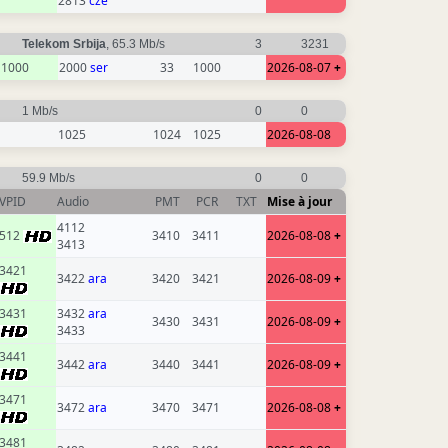
2813
cze
Telekom Srbija
, 65.3 Mb/s
3
3231
1000
2000
ser
33
1000
2026-08-07
+
1 Mb/s
0
0
1025
1024
1025
2026-08-08
59.9 Mb/s
0
0
VPID
Audio
PMT
PCR
TXT
Mise à jour
4112
512
3410
3411
2026-08-08
+
3413
3421
3422
ara
3420
3421
2026-08-09
+
3431
3432
ara
3430
3431
2026-08-09
+
3433
3441
3442
ara
3440
3441
2026-08-09
+
3471
3472
ara
3470
3471
2026-08-08
+
3481