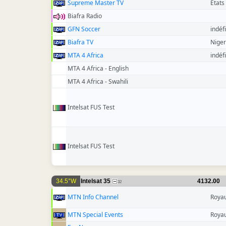
Supreme Master TV
Etats
Biafra Radio
GFN Soccer
indéfi
Biafra TV
Niger
MTA 4 Africa
indéfi
MTA 4 Africa - English
MTA 4 Africa - Swahili
Intelsat FUS Test
Intelsat FUS Test
34.5°W
Intelsat 35
4132.00
32
MTN Info Channel
Roya
MTN Special Events
Roya