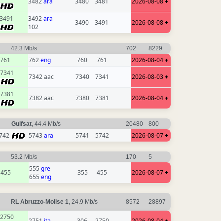
3482
ara
3480
3481
2026-08-08
+
3491
3492
ara
3490
3491
2026-08-08
+
102
42.3 Mb/s
702
8229
761
762
eng
760
761
2026-08-04
+
7341
7342 aac
7340
7341
2026-08-03
+
7381
7382 aac
7380
7381
2026-08-04
+
Gulfsat
, 44.4 Mb/s
20480
800
742
5743
ara
5741
5742
2026-08-07
+
53.2 Mb/s
170
5
555
gre
455
355
455
2026-08-07
+
655
eng
RL Abruzzo-Molise 1
, 24.9 Mb/s
8572
28897
2750
2751
ita
306
2750
2026-08-04
+