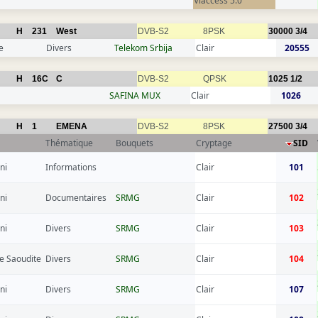
Viaccess 5.0
H
231
West
DVB-S2
8PSK
30000
3/4
e
Divers
Telekom Srbija
Clair
20555
H
16C
C
DVB-S2
QPSK
1025
1/2
SAFINA MUX
Clair
1026
H
1
EMENA
DVB-S2
8PSK
27500
3/4
Thématique
Bouquets
Cryptage
SID
ni
Informations
Clair
101
ni
Documentaires
SRMG
Clair
102
ni
Divers
SRMG
Clair
103
e Saoudite
Divers
SRMG
Clair
104
ni
Divers
SRMG
Clair
107