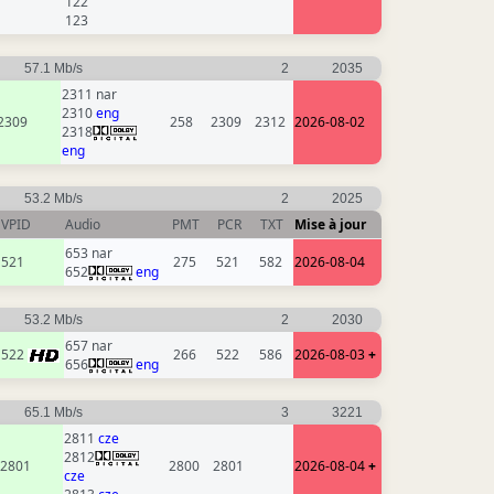
122
123
57.1 Mb/s
2
2035
2311 nar
2310
eng
2309
258
2309
2312
2026-08-02
2318
eng
53.2 Mb/s
2
2025
VPID
Audio
PMT
PCR
TXT
Mise à jour
653 nar
521
275
521
582
2026-08-04
652
eng
53.2 Mb/s
2
2030
657 nar
522
266
522
586
2026-08-03
+
656
eng
65.1 Mb/s
3
3221
2811
cze
2812
2801
2800
2801
2026-08-04
+
cze