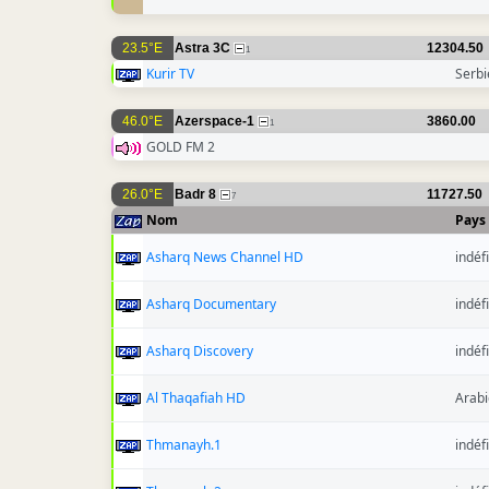
23.5°E
Astra 3C
12304.50
1
Kurir TV
Serbi
46.0°E
Azerspace-1
3860.00
1
GOLD FM 2
26.0°E
Badr 8
11727.50
7
Nom
Pays
Asharq News Channel HD
indéfi
Asharq Documentary
indéfi
Asharq Discovery
indéfi
Al Thaqafiah HD
Arabi
Thmanayh.1
indéfi