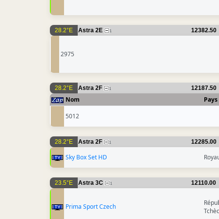
28.2°E
Astra 2E
12382.50
1
2975
28.2°E
Astra 2F
12187.50
1
Nom
Pays
5012
28.2°E
Astra 2F
12285.00
1
Sky Box Set HD
Roya
23.5°E
Astra 3C
12110.00
1
Répub
Prima Sport Czech
Tchè