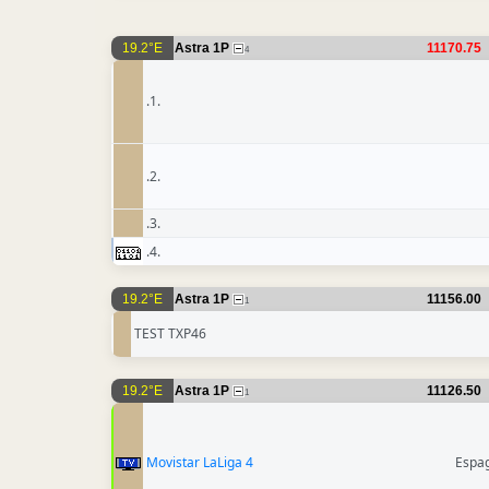
19.2°E
Astra 1P
11170.75
4
.1.
.2.
.3.
.4.
19.2°E
Astra 1P
11156.00
1
TEST TXP46
19.2°E
Astra 1P
11126.50
1
Movistar LaLiga 4
Espa