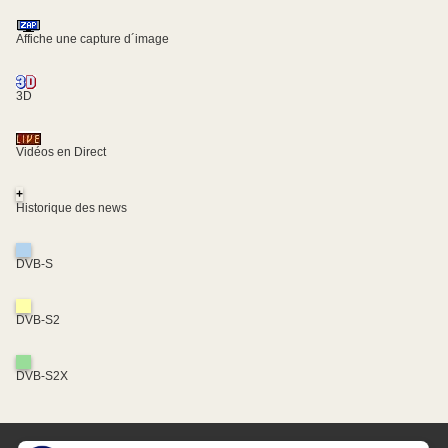
Affiche une capture d´image
3D
Vidéos en Direct
+
Historique des news
DVB-S
DVB-S2
DVB-S2X