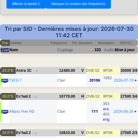
Tri par SID - Dernières mises à jour: 2026-07-30
11:42 CET
Pos
Satellite
Fréquence
Pol
Standard
Modulation
SR/FEC
Nom
Cryptage
SID
Audio
Mise à jour
23.5°E
Astra 3C
12480.00
V
DVB-S2
8PSK
30000
3/4
1
1062
TVCG 1
Clair
20106
2026-07-10
+
26.0°E
Es'hail 2
10770.00
H
DVB-S2
8PSK
27500
3/4
1
303
ara
Alkass Five HD
Clair
111
2026-06-26
+
403
eng
26.0°E
Es'hail 2
10810.00
V
DVB-S2
8PSK
27500
2/3
1