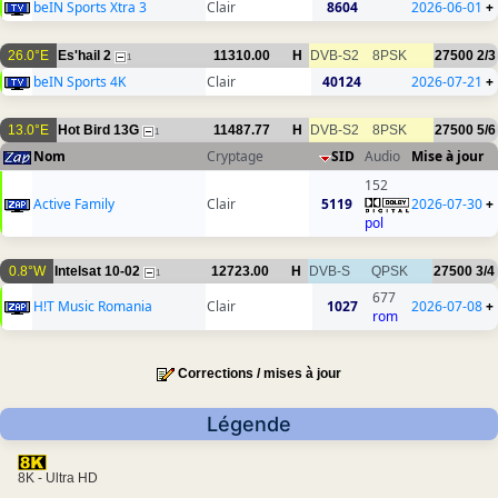
beIN Sports Xtra 3
Clair
8604
2026-06-01
+
26.0°E
Es'hail 2
11310.00
H
DVB-S2
8PSK
27500
2/3
1
beIN Sports 4K
Clair
40124
2026-07-21
+
13.0°E
Hot Bird 13G
11487.77
H
DVB-S2
8PSK
27500
5/6
1
Nom
Cryptage
SID
Audio
Mise à jour
152
Active Family
Clair
5119
2026-07-30
+
pol
0.8°W
Intelsat 10-02
12723.00
H
DVB-S
QPSK
27500
3/4
1
677
H!T Music Romania
Clair
1027
2026-07-08
+
rom
Corrections / mises à jour
Légende
8K - Ultra HD