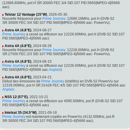
(12666.60MHz, pol.H SR:30000 FEC:3/4 SID:107 PID:5665[MPEG-4]/5666
aac).
Telstar 12 Vantage (15°W)
, 2026-05-30
Nouvelle fréquence pour
Prime Journey
: 12666.18MHz, pol.H (DVB-S2
SR:30000 FEC:3/4 SID:107 PID:5665[MPEG-4]/5666 aac- PowerVu).
Astra 4A (4.8°E)
, 2024-08-27
Prime Journey
a cessé sa diffusion sur 12226.00MHz, pol.H (DVB-S2 SID:107
PID:5665[MPEG-4]/5666 aac)
Astra 4A (4.8°E)
, 2024-08-26
Nouvelle fréquence pour
Prime Journey
: 12226.00MHz, pol.H (DVB-S2
SR:27500 FEC:2/3 SID:107 PID:5665[MPEG-4]/5666 aac- PowerVu).
Astra 4A (4.8°E)
, 2024-08-15
Prime Journey
a cessé sa diffusion sur 12226.00MHz, pol.H (DVB-S2 SID:107
PID:5665[MPEG-4]/5666 aac
Anglais
)
Astra 4A (4.8°E)
, 2023-04-21
Début des émissions de
Prime Journey
(indéfini) en DVB-S2 PowerVu sur
12226.00MHz, pol.H SR:31428 FEC:4/5 SID:107 PID:5665[MPEG-4]/5666 aac
Anglais
.
NSS 12 (57°E)
, 2022-10-21
Prime Journey
a cessé sa diffusion sur 4095.00MHz, pol.R (DVB-S2 SID:107
PID:5665[MPEG-4]/5666 aac)
Intelsat 35 (34.5°W)
, 2021-09-18
Prime Journey
est maintenant cryptée en PowerVu (4132.00MHz, pol.R
SR:30000 FEC:3/4 SID:107 PID:5665[MPEG-4]/5666 aac).