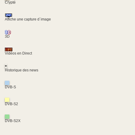
Crypté
Affiche une capture d´image
3D
Vidéos en Direct
+
Historique des news
DVB-S
DVB-S2
DVB-S2X