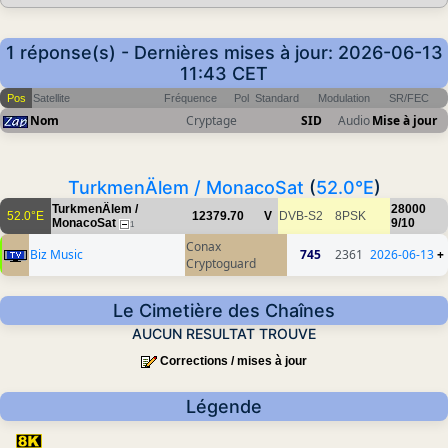
1 réponse(s) - Dernières mises à jour: 2026-06-13
11:43 CET
Pos
Satellite
Fréquence
Pol
Standard
Modulation
SR/FEC
Nom
Cryptage
SID
Audio
Mise à jour
TurkmenÄlem / MonacoSat
(
52.0°E
)
TurkmenÄlem /
28000
52.0°E
12379.70
V
DVB-S2
8PSK
MonacoSat
9/10
1
Conax
Biz Music
745
2361
2026-06-13
+
Cryptoguard
Le Cimetière des Chaînes
AUCUN RESULTAT TROUVE
Corrections / mises à jour
Légende