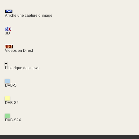
Affiche une capture d´image
3D
Vidéos en Direct
+
Historique des news
DVB-S
DVB-S2
DVB-S2X