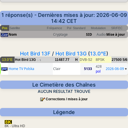
1 réponse(s) - Dernières mises à jour: 2026-06-09
14:42 CET
Pos
Satellite
Fréquence
Pol
Standard
Modulation
SR/FEC
Nom
Cryptage
SID
Audio
Mise à jour
Hot Bird 13F
/
Hot Bird 13G
(
13.0°E
)
13.0°E
Hot Bird 13G
11487.77
H
DVB-S2
8PSK
27500
5/6
1
428
Home TV Polska
Clair
5133
2026-06-09
+
pol
Le Cimetière des Chaînes
AUCUN RESULTAT TROUVE
Corrections / mises à jour
Légende
8K - Ultra HD