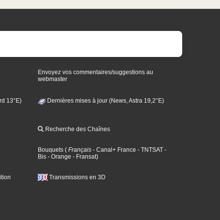
Envoyez vos commentaires/suggestions au
webmaster
rd 13°E)
Dernières mises à jour (News, Astra 19,2°E)
Recherche des Chaînes
Bouquets
(
Français
- Canal+ France
- TNTSAT
-
Bis
- Orange
- Fransat
)
tion
Transmissions en 3D