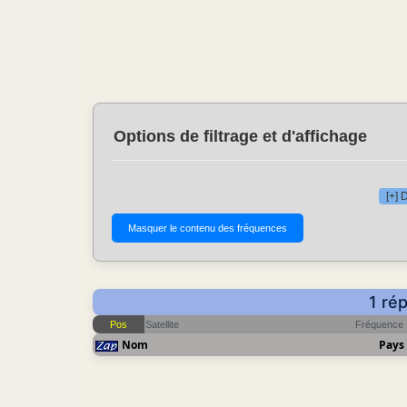
Options de filtrage et d'affichage
[+] 
1 ré
Pos
Satellite
Fréquence
Nom
Pays