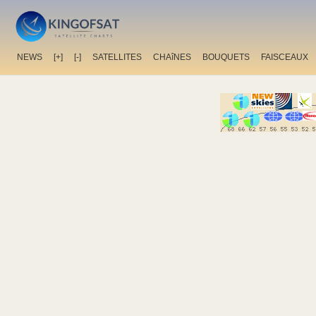
NEWS
[+]
[-]
SATELLITES
CHAîNES
BOUQUETS
FAISCEAUX