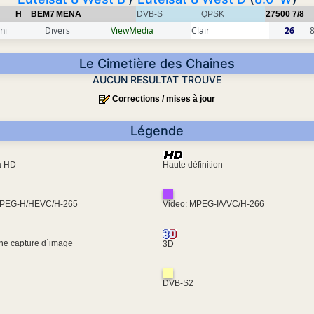
H
BEM7
MENA
DVB-S
QPSK
27500
7/8
ni
Divers
ViewMedia
Clair
26
Le Cimetière des Chaînes
AUCUN RESULTAT TROUVE
Corrections / mises à jour
Légende
ra HD
Haute définition
MPEG-H/HEVC/H-265
Video: MPEG-I/VVC/H-266
une capture d´image
3D
DVB-S2