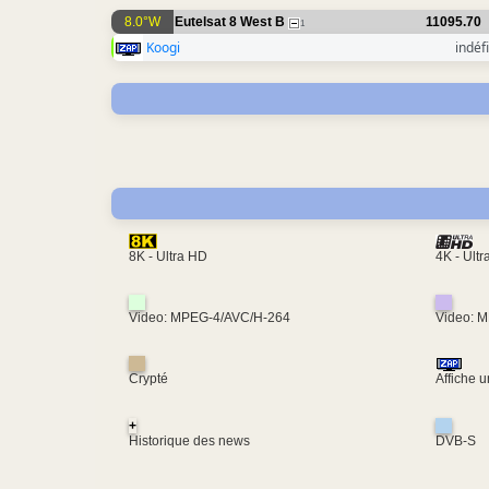
8.0°W
Eutelsat 8 West B
11095.70
1
Koogi
indéfi
4K - Ult
8K - Ultra HD
Video: MPEG-4/AVC/H-264
Video: 
Crypté
Affiche 
+
Historique des news
DVB-S