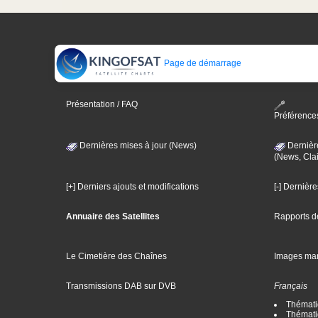
Page de démarrage
Présentation / FAQ
Préférence
Dernières mises à jour (News)
Dernièr
(News, Clai
[+] Derniers ajouts et modifications
[-] Dernièr
Annuaire des Satellites
Rapports d
Le Cimetière des Chaînes
Images ma
Transmissions DAB sur DVB
Français
Thématiq
Thématiq