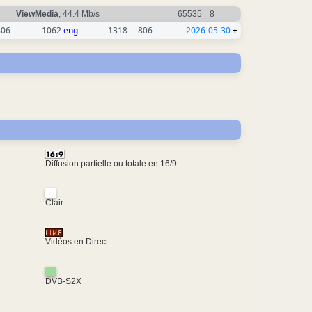
ViewMedia
, 44.4 Mb/s
65535
8
806
1062
eng
1318
806
2026-05-30
+
Diffusion partielle ou totale en 16/9
Clair
Vidéos en Direct
DVB-S2X