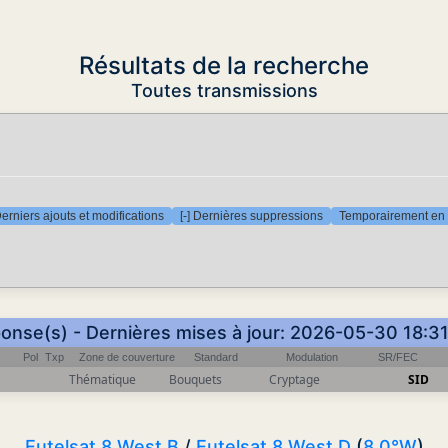
Résultats de la recherche
Toutes transmissions
Derniers ajouts et modifications
[-] Dernières suppressions
Temporairement en 
ponse(s) - Dernières mises à jour: 2026-05-30 18:3
Pol
Txp
Zone de couverture
Standard
Modulation
SR/FEC
Thématique
Bouquets
Cryptage
SID
Eutelsat 8 West B
/
Eutelsat 8 West D
(
8.0°W
)