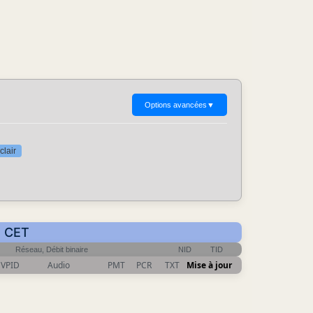
Options avancées
▼
clair
1 CET
Réseau, Débit binaire
NID
TID
VPID
Audio
PMT
PCR
TXT
Mise à jour