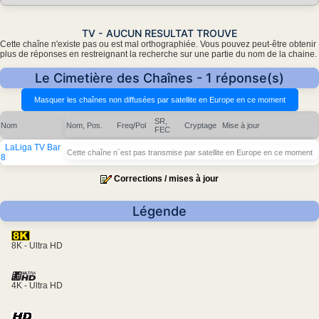
TV - AUCUN RESULTAT TROUVE
Cette chaîne n'existe pas ou est mal orthographiée. Vous pouvez peut-être obtenir
plus de réponses en restreignant la recherche sur une partie du nom de la chaine.
Le Cimetière des Chaînes - 1 réponse(s)
SR,
Nom
Nom, Pos.
Freq/Pol
Cryptage
Mise à jour
FEC
LaLiga TV Bar
Cette chaîne n´est pas transmise par satellite en Europe en ce moment
8
Corrections / mises à jour
Légende
8K - Ultra HD
4K - Ultra HD