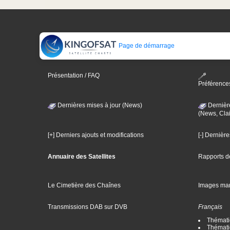
Page de démarrage
Présentation / FAQ
Préférence
Dernières mises à jour (News)
Dernièr
(News, Clai
[+] Derniers ajouts et modifications
[-] Dernièr
Annuaire des Satellites
Rapports d
Le Cimetière des Chaînes
Images ma
Transmissions DAB sur DVB
Français
Thématiq
Thématiq