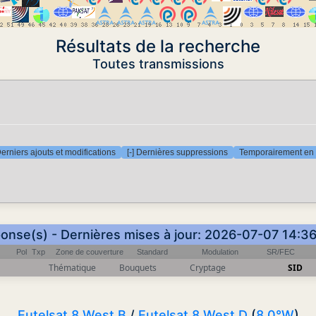
Résultats de la recherche
Toutes transmissions
Derniers ajouts et modifications
[-] Dernières suppressions
Temporairement en 
ponse(s) - Dernières mises à jour: 2026-07-07 14:3
Pol
Txp
Zone de couverture
Standard
Modulation
SR/FEC
Thématique
Bouquets
Cryptage
SID
Eutelsat 8 West B
/
Eutelsat 8 West D
(
8.0°W
)