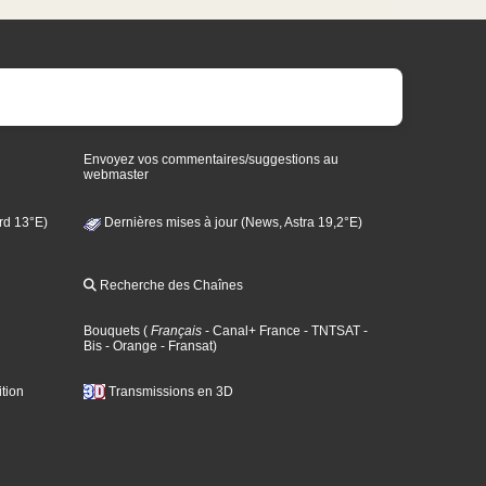
Envoyez vos commentaires/suggestions au
webmaster
rd 13°E)
Dernières mises à jour (News, Astra 19,2°E)
Recherche des Chaînes
Bouquets
(
Français
- Canal+ France
- TNTSAT
-
Bis
- Orange
- Fransat
)
tion
Transmissions en 3D