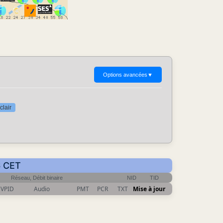
Options avancées
▼
clair
6 CET
Réseau, Débit binaire
NID
TID
VPID
Audio
PMT
PCR
TXT
Mise à jour