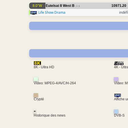
8.0°W
Eutelsat 8 West B
10971.20
1
Life Show Drama
indéfi
4K - Ult
8K - Ultra HD
Video: MPEG-4/AVC/H-264
Video: 
Crypté
Affiche 
+
Historique des news
DVB-S