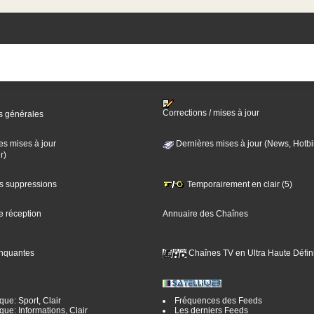
Corrections / mises à jour
s générales
es mises à jour
Dernières mises à jour (News, Hotbi
r)
es suppressions
Temporairement en clair (5)
e réception
Annuaire des Chaînes
nquantes
Chaînes TV en Ultra Haute Défini
ue: Sport, Clair
Fréquences des Feeds
ue: Informations, Clair
Les derniers Feeds