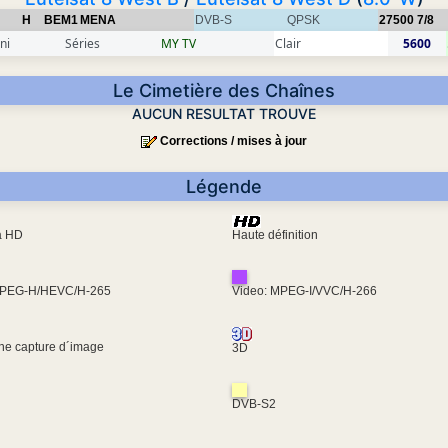
H
BEM1
MENA
DVB-S
QPSK
27500
7/8
ni
Séries
MY TV
Clair
5600
Le Cimetière des Chaînes
AUCUN RESULTAT TROUVE
Corrections / mises à jour
Légende
ra HD
Haute définition
MPEG-H/HEVC/H-265
Video: MPEG-I/VVC/H-266
une capture d´image
3D
DVB-S2