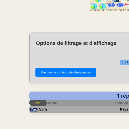
Options de filtrage et d'affichage
[+] 
1 ré
Pos
Satellite
Fréquence
Nom
Pays