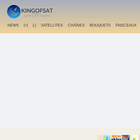
NEWS
[+]
[-]
SATELLITES
CHAîNES
BOUQUETS
FAISCEAUX