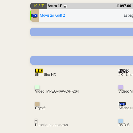
19.2°E
Astra 1P
11097.00
1
Movistar Golf 2
Espa
4K - Ult
8K - Ultra HD
Video: MPEG-4/AVC/H-264
Video: 
Crypté
Affiche 
+
Historique des news
DVB-S