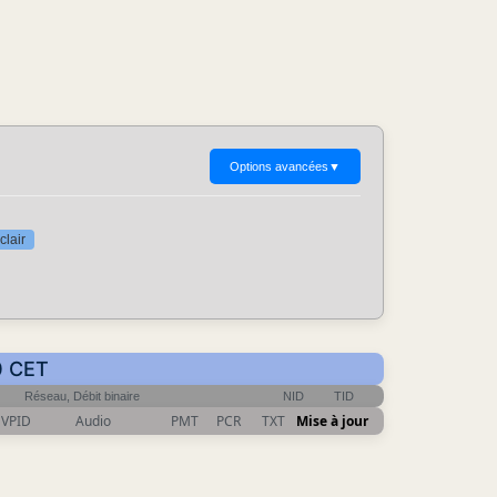
Options avancées
▼
clair
0 CET
Réseau, Débit binaire
NID
TID
VPID
Audio
PMT
PCR
TXT
Mise à jour