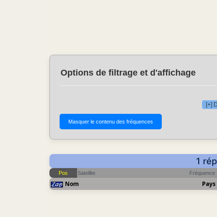
Options de filtrage et d'affichage
[+] 
1 ré
Pos
Satellite
Fréquence
Nom
Pays