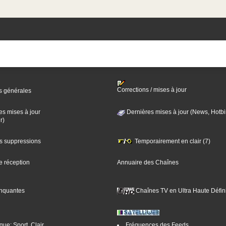
Corrections / mises à jour
s générales
es mises à jour
Dernières mises à jour (News, Hotbi
r)
es suppressions
Temporairement en clair (7)
e réception
Annuaire des Chaînes
nquantes
Chaînes TV en Ultra Haute Défini
ue: Sport, Clair
Fréquences des Feeds