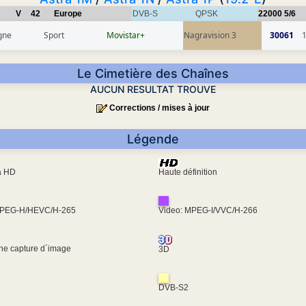
V
42
Europe
DVB-S
QPSK
22000
5/6
gne
Sport
Movistar+
Nagravision 3
30061
Le Cimetière des Chaînes
AUCUN RESULTAT TROUVE
Corrections / mises à jour
Légende
ra HD
Haute définition
MPEG-H/HEVC/H-265
Video: MPEG-I/VVC/H-266
une capture d´image
3D
DVB-S2