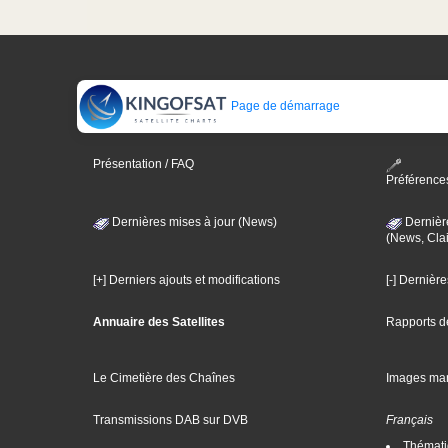
Page de démarrage
Présentation / FAQ
Préférence
Dernières mises à jour (News)
Dernièr
(News, Clai
[+] Derniers ajouts et modifications
[-] Dernièr
Annuaire des Satellites
Rapports d
Le Cimetière des Chaînes
Images ma
Transmissions DAB sur DVB
Français
Thématiq