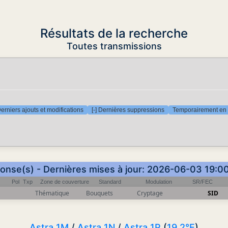
Résultats de la recherche
Toutes transmissions
Derniers ajouts et modifications
[-] Dernières suppressions
Temporairement en 
ponse(s) - Dernières mises à jour: 2026-06-03 19:0
Pol
Txp
Zone de couverture
Standard
Modulation
SR/FEC
Thématique
Bouquets
Cryptage
SID
Astra 1M
/
Astra 1N
/
Astra 1P
(
19.2°E
)