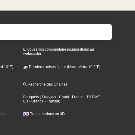
Envoyez vos commentaires/suggestions au
webmaster
rd 13°E)
Dernières mises à jour (News, Astra 19,2°E)
Recherche des Chaînes
Bouquets
(
Français
- Canal+ France
- TNTSAT
-
Bis
- Orange
- Fransat
)
tion
Transmissions en 3D