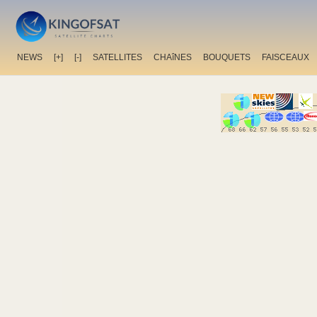
NEWS
[+]
[-]
SATELLITES
CHAîNES
BOUQUETS
FAISCEAUX