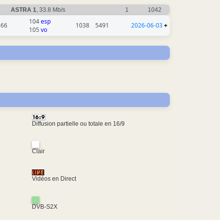
ASTRA 1
, 33.8 Mb/s
1
1042
104
esp
166
1038
5491
2026-06-03
+
105
vo
Diffusion partielle ou totale en 16/9
Clair
Vidéos en Direct
DVB-S2X