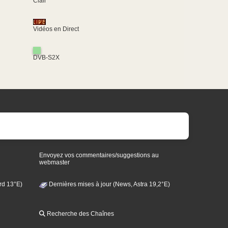
Clair
Vidéos en Direct
DVB-S2X
Envoyez vos commentaires/suggestions au
webmaster
rd 13°E)
Dernières mises à jour (News, Astra 19,2°E)
Recherche des Chaînes