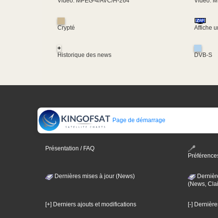
Video: MPEG-4/AVC/H-264
Video: 
Crypté
Affiche 
+
Historique des news
DVB-S
Page de démarrage
Présentation / FAQ
Préférence
Dernières mises à jour (News)
Dernièr
(News, Clai
[+] Derniers ajouts et modifications
[-] Dernièr