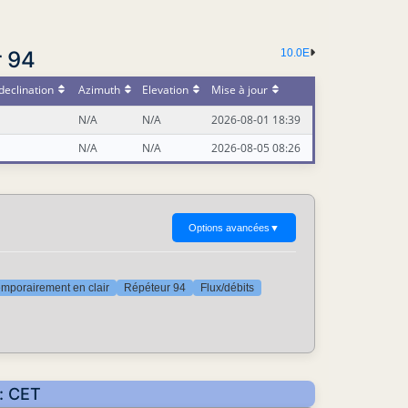
r 94
10.0E
declination
Azimuth
Elevation
Mise à jour
N/A
N/A
2026-08-01 18:39
N/A
N/A
2026-08-05 08:26
Options avancées
▼
mporairement en clair
Répéteur 94
Flux/débits
r: CET