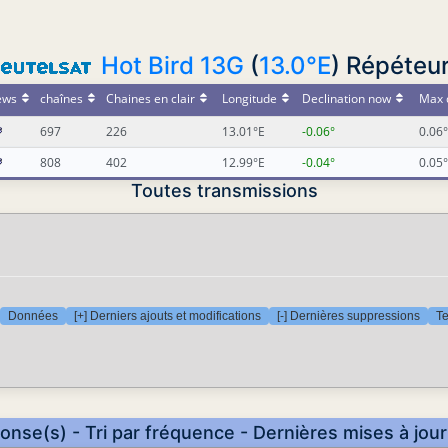
Hot Bird 13G
(
13.0°E
) Répéteu
ews
chaînes
Chaines en clair
Longitude
Declination now
Max 
697
226
13.01°E
-0.06°
0.06°
808
402
12.99°E
-0.04°
0.05°
Toutes transmissions
Données
[+] Derniers ajouts et modifications
[-] Dernières suppressions
Te
onse(s) - Tri par fréquence - Dernières mises à jou