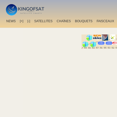
NEWS
[+]
[-]
SATELLITES
CHAîNES
BOUQUETS
FAISCEAUX