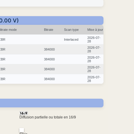
10.00 V)
Bitrate mode
Bitrate
Scan type
Mise à jour
2026-07-
CBR
Interlaced
28
2026-07-
CBR
384000
28
2026-07-
CBR
384000
28
2026-07-
CBR
384000
28
2026-07-
CBR
384000
28
Diffusion partielle ou totale en 16/9