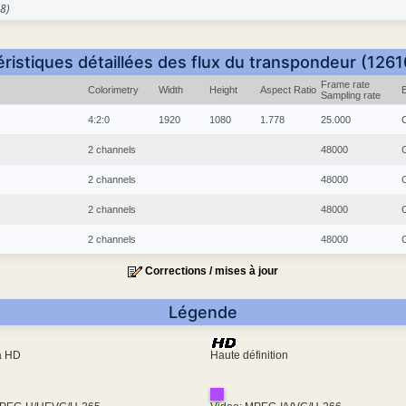
8)
ristiques détaillées des flux du transpondeur (126
Frame rate
Colorimetry
Width
Height
Aspect Ratio
Sampling rate
4:2:0
1920
1080
1.778
25.000
2 channels
48000
2 channels
48000
2 channels
48000
2 channels
48000
Corrections / mises à jour
Légende
ra HD
Haute définition