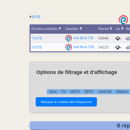
16.0E
Position orbitale
Satellite
Norad
.ini
N
Hot Bird 13F
13.0°E
54048
Hot Bird 13G
13.0°E
54225
Options de filtrage et d'affichage
Tous
TV
HDTV
3DTV
Ultra HD
Radios
6 rép