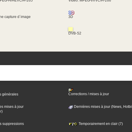
MPEG-H/HEVC/H-265
Video: MPEG-I/VVC/H-266
une capture d´image
3D
DVB-S2
Corrections / mises à jour
s générales
es mises à jour
Dernières mises à jour (News, Hotbi
r)
es suppressions
Temporairement en clair (7)