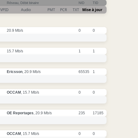
Réseau, Débit binaire
NID
TID
VPID
Audio
PMT
PCR
TXT
Mise à jour
20.9 Mb/s
0
0
15.7 Mb/s
1
1
Ericsson
, 20.9 Mb/s
65535
1
OCCAM
, 15.7 Mb/s
0
0
OE Reportages
, 20.9 Mb/s
235
17185
OCCAM
, 15.7 Mb/s
0
0