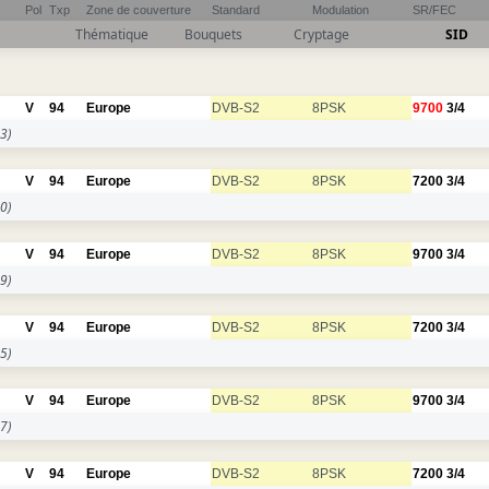
Pol
Txp
Zone de couverture
Standard
Modulation
SR/FEC
Thématique
Bouquets
Cryptage
SID
V
94
Europe
DVB-S2
8PSK
9700
3/4
3)
V
94
Europe
DVB-S2
8PSK
7200
3/4
0)
V
94
Europe
DVB-S2
8PSK
9700
3/4
9)
V
94
Europe
DVB-S2
8PSK
7200
3/4
5)
V
94
Europe
DVB-S2
8PSK
9700
3/4
7)
V
94
Europe
DVB-S2
8PSK
7200
3/4