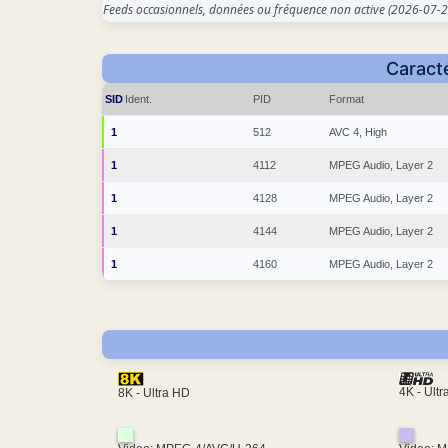
Feeds occasionnels, données ou fréquence non active
(2026-07-2
Caracté
SID
Ident.
PID
Format
1
512
AVC 4, High
1
4112
MPEG Audio, Layer 2
1
4128
MPEG Audio, Layer 2
1
4144
MPEG Audio, Layer 2
1
4160
MPEG Audio, Layer 2
4K - Ult
8K - Ultra HD