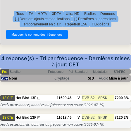
Tous
TV
HDTV
3DTV
Ultra HD
Radios
Données
[+] Derniers ajouts et modifications
[-] Dernières suppressions
Temporairement en clair
Répéteur 156
Flux/débits
4 réponse(s) - Tri par fréquence - Dernières mises
à jour: CET
Pos
Satellite
Fréquence
Pol
Standard
Modulation
SR/FEC
Nom
Cryptage
SID
Audio
Mise à jour
13.0°E
Hot Bird 13F
11609.46
V
DVB-S2
8PSK
7200
3/4
Feeds occasionnels, données ou fréquence non active
(2026-07-19)
13.0°E
Hot Bird 13F
11618.46
V
DVB-S2
8PSK
7120
2/3
Feeds occasionnels, données ou fréquence non active
(2026-07-19)