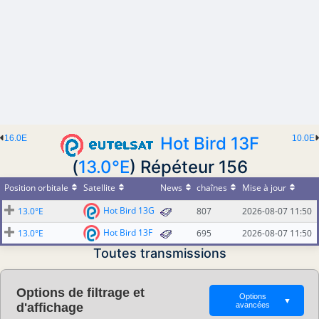
16.0E
Hot Bird 13F
10.0E
(
13.0°E
) Répéteur 156
Position orbitale
Satellite
News
chaînes
Mise à jour
Hot Bird 13G
13.0°E
807
2026-08-07 11:50
Hot Bird 13F
13.0°E
695
2026-08-07 11:50
Toutes transmissions
Options de filtrage et
Options
▼
d'affichage
avancées