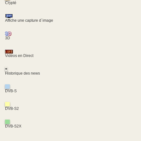
Crypté
Affiche une capture d´image
3D
Vidéos en Direct
+
Historique des news
DVB-S
DVB-S2
DVB-S2X