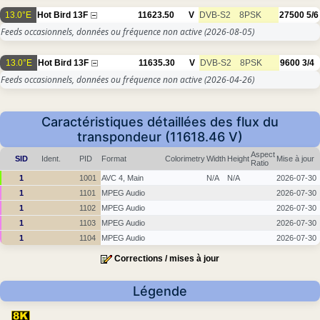
13.0°E
Hot Bird 13F
11623.50
V
DVB-S2
8PSK
27500
5/6
Feeds occasionnels, données ou fréquence non active
(2026-08-05)
13.0°E
Hot Bird 13F
11635.30
V
DVB-S2
8PSK
9600
3/4
Feeds occasionnels, données ou fréquence non active
(2026-04-26)
Caractéristiques détaillées des flux du
transpondeur (11618.46 V)
Aspect
SID
Ident.
PID
Format
Colorimetry
Width
Height
Mise à jour
Ratio
1
1001
AVC 4, Main
N/A
N/A
2026-07-30
1
1101
MPEG Audio
2026-07-30
1
1102
MPEG Audio
2026-07-30
1
1103
MPEG Audio
2026-07-30
1
1104
MPEG Audio
2026-07-30
Corrections / mises à jour
Légende