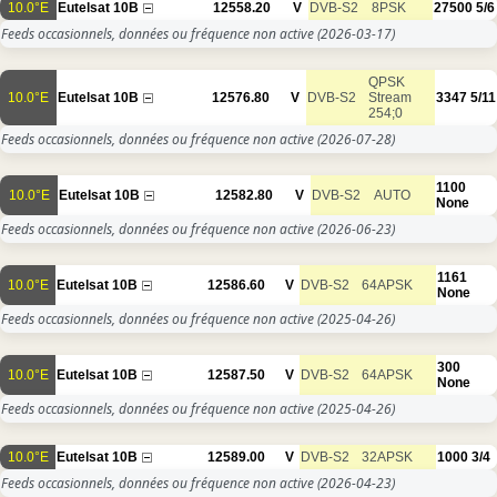
10.0°E
Eutelsat 10B
12558.20
V
DVB-S2
8PSK
27500
5/6
Feeds occasionnels, données ou fréquence non active
(2026-03-17)
QPSK
10.0°E
Eutelsat 10B
12576.80
V
DVB-S2
Stream
3347
5/11
254;0
Feeds occasionnels, données ou fréquence non active
(2026-07-28)
1100
10.0°E
Eutelsat 10B
12582.80
V
DVB-S2
AUTO
None
Feeds occasionnels, données ou fréquence non active
(2026-06-23)
1161
10.0°E
Eutelsat 10B
12586.60
V
DVB-S2
64APSK
None
Feeds occasionnels, données ou fréquence non active
(2025-04-26)
300
10.0°E
Eutelsat 10B
12587.50
V
DVB-S2
64APSK
None
Feeds occasionnels, données ou fréquence non active
(2025-04-26)
10.0°E
Eutelsat 10B
12589.00
V
DVB-S2
32APSK
1000
3/4
Feeds occasionnels, données ou fréquence non active
(2026-04-23)