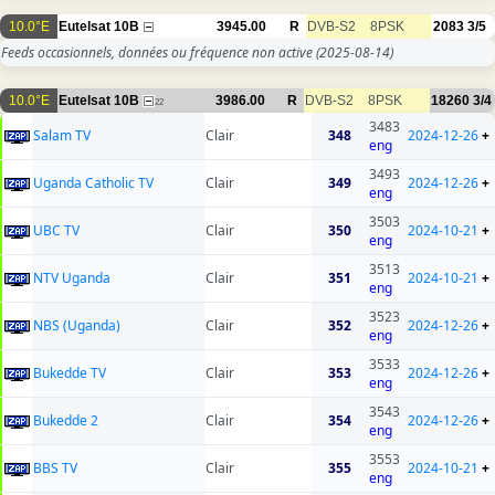
10.0°E
Eutelsat 10B
3945.00
R
DVB-S2
8PSK
2083
3/5
Feeds occasionnels, données ou fréquence non active
(2025-08-14)
10.0°E
Eutelsat 10B
3986.00
R
DVB-S2
8PSK
18260
3/4
22
3483
Salam TV
Clair
348
2024-12-26
+
eng
3493
Uganda Catholic TV
Clair
349
2024-12-26
+
eng
3503
UBC TV
Clair
350
2024-10-21
+
eng
3513
NTV Uganda
Clair
351
2024-10-21
+
eng
3523
NBS (Uganda)
Clair
352
2024-12-26
+
eng
3533
Bukedde TV
Clair
353
2024-12-26
+
eng
3543
Bukedde 2
Clair
354
2024-12-26
+
eng
3553
BBS TV
Clair
355
2024-10-21
+
eng