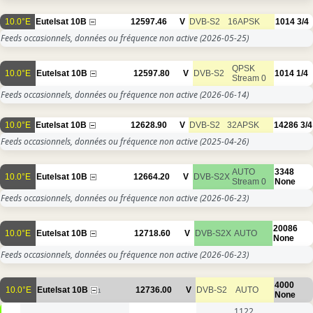
10.0°E
Eutelsat 10B
12597.46
V
DVB-S2
16APSK
1014
3/4
Feeds occasionnels, données ou fréquence non active
(2026-05-25)
QPSK
10.0°E
Eutelsat 10B
12597.80
V
DVB-S2
1014
1/4
Stream 0
Feeds occasionnels, données ou fréquence non active
(2026-06-14)
10.0°E
Eutelsat 10B
12628.90
V
DVB-S2
32APSK
14286
3/4
Feeds occasionnels, données ou fréquence non active
(2025-04-26)
AUTO
3348
10.0°E
Eutelsat 10B
12664.20
V
DVB-S2X
Stream 0
None
Feeds occasionnels, données ou fréquence non active
(2026-06-23)
20086
10.0°E
Eutelsat 10B
12718.60
V
DVB-S2X
AUTO
None
Feeds occasionnels, données ou fréquence non active
(2026-06-23)
4000
10.0°E
Eutelsat 10B
12736.00
V
DVB-S2
AUTO
1
None
1122