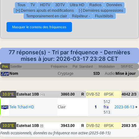
Tous
TV
HDTV
3DTV
Ultra HD
Radios
Données
[+] Derniers ajouts et modifications
[-] Dernières suppressions
Temporairement en clair
Répéteur -
Flux/débits
77 réponse(s) - Tri par fréquence - Dernières
mises à jour: 2026-03-17 23:28 CET
Pos
Satellite
Fréquence
Pol
Standard
Modulation
SR/FEC
Nom
Cryptage
SID
Audio
Mise à jour
10.0°E
Eutelsat 10B
3860.00
R
DVB-S2
8PSK
4042
2/3
1
512
Tele Tchad HD
Clair
1
fra
2023-08-13
+
513
10.0°E
Eutelsat 10B
3943.00
R
DVB-S2
8PSK
2083
3/5
Feeds occasionnels, données ou fréquence non active
(2025-08-15)