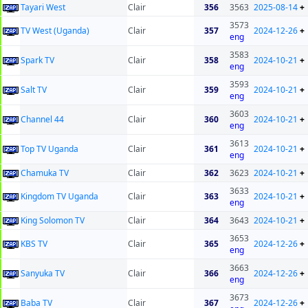
Tayari West
Clair
356
3563
2025-08-14
+
3573
TV West (Uganda)
Clair
357
2024-12-26
+
eng
3583
Spark TV
Clair
358
2024-10-21
+
eng
3593
Salt TV
Clair
359
2024-10-21
+
eng
3603
Channel 44
Clair
360
2024-10-21
+
eng
3613
Top TV Uganda
Clair
361
2024-10-21
+
eng
Chamuka TV
Clair
362
3623
2024-10-21
+
3633
Kingdom TV Uganda
Clair
363
2024-10-21
+
eng
King Solomon TV
Clair
364
3643
2024-10-21
+
3653
KBS TV
Clair
365
2024-12-26
+
eng
3663
Sanyuka TV
Clair
366
2024-12-26
+
eng
3673
Baba TV
Clair
367
2024-12-26
+