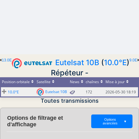
13.0E
Eutelsat 10B
(
10.0°E
)
9.0E
Répéteur -
Position orbitale
Satellite
News
chaînes
Mise à jour
Eutelsat 10B
10.0°E
172
2026-05-30 18:19
Toutes transmissions
Options de filtrage et
Options
▼
d'affichage
avancées