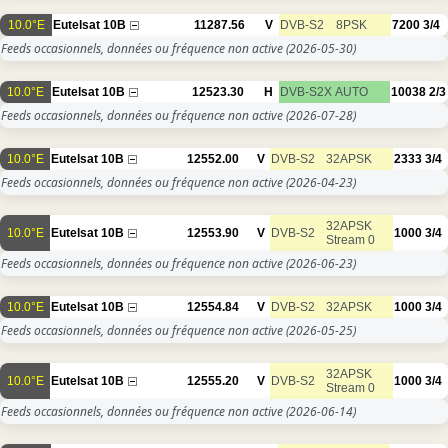
10.0°E
Eutelsat 10B
11287.56
V
DVB-S2
8PSK
7200
3/4
Feeds occasionnels, données ou fréquence non active
(2026-05-30)
10.0°E
Eutelsat 10B
12523.30
H
DVB-S2X
AUTO
10038
2/3
Feeds occasionnels, données ou fréquence non active
(2026-07-28)
10.0°E
Eutelsat 10B
12552.00
V
DVB-S2
32APSK
2333
3/4
Feeds occasionnels, données ou fréquence non active
(2026-04-23)
32APSK
10.0°E
Eutelsat 10B
12553.90
V
DVB-S2
1000
3/4
Stream 0
Feeds occasionnels, données ou fréquence non active
(2026-06-23)
10.0°E
Eutelsat 10B
12554.84
V
DVB-S2
32APSK
1000
3/4
Feeds occasionnels, données ou fréquence non active
(2026-05-25)
32APSK
10.0°E
Eutelsat 10B
12555.20
V
DVB-S2
1000
3/4
Stream 0
Feeds occasionnels, données ou fréquence non active
(2026-06-14)