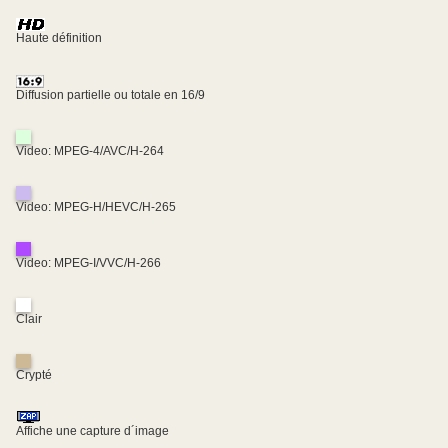
Haute définition
Diffusion partielle ou totale en 16/9
Video: MPEG-4/AVC/H-264
Video: MPEG-H/HEVC/H-265
Video: MPEG-I/VVC/H-266
Clair
Crypté
Affiche une capture d´image