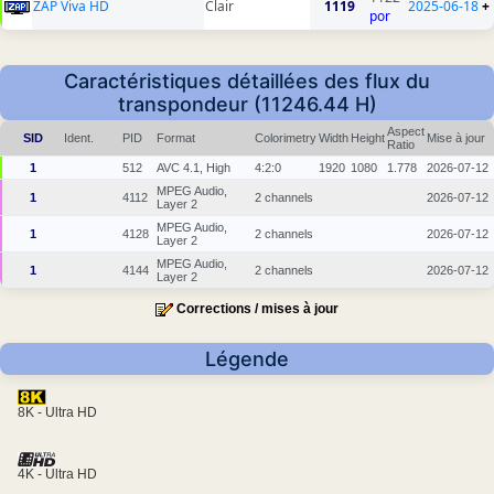
ZAP Viva HD
Clair
1119
2025-06-18
+
por
Caractéristiques détaillées des flux du
transpondeur (11246.44 H)
Aspect
SID
Ident.
PID
Format
Colorimetry
Width
Height
Mise à jour
Ratio
1
512
AVC 4.1, High
4:2:0
1920
1080
1.778
2026-07-12
MPEG Audio,
1
4112
2 channels
2026-07-12
Layer 2
MPEG Audio,
1
4128
2 channels
2026-07-12
Layer 2
MPEG Audio,
1
4144
2 channels
2026-07-12
Layer 2
Corrections / mises à jour
Légende
8K - Ultra HD
4K - Ultra HD