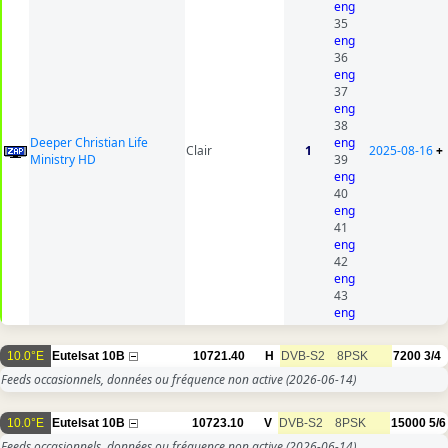
eng
35
eng
36
eng
37
eng
38
Deeper Christian Life
eng
Clair
1
2025-08-16
+
Ministry HD
39
eng
40
eng
41
eng
42
eng
43
eng
10.0°E
Eutelsat 10B
10721.40
H
DVB-S2
8PSK
7200
3/4
Feeds occasionnels, données ou fréquence non active
(2026-06-14)
10.0°E
Eutelsat 10B
10723.10
V
DVB-S2
8PSK
15000
5/6
Feeds occasionnels, données ou fréquence non active
(2026-06-14)