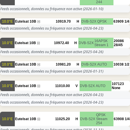
244
Feeds occasionnels, données ou fréquence non active
(2026-01-10)
10.0°E
Eutelsat 10B
10919.70
H
DVB-S2X
QPSK
63909
1/4
Feeds occasionnels, données ou fréquence non active
(2026-04-23)
16APSK
20086
10.0°E
Eutelsat 10B
10972.40
H
DVB-S2X
Stream 1
28/45
Feeds occasionnels, données ou fréquence non active
(2025-04-26)
10.0°E
Eutelsat 10B
10981.20
H
DVB-S2X
AUTO
10038
1/2
Feeds occasionnels, données ou fréquence non active
(2026-01-31)
107123
10.0°E
Eutelsat 10B
11010.00
V
DVB-S2X
AUTO
None
Feeds occasionnels, données ou fréquence non active
(2026-04-23)
Feeds occasionnels, données ou fréquence non active
(2026-04-23)
QPSK
10.0°E
Eutelsat 10B
11025.20
H
DVB-S2X
Stream
63908
1/4
254
Feeds occasionnels, données ou fréquence non active
(2025-11-11)