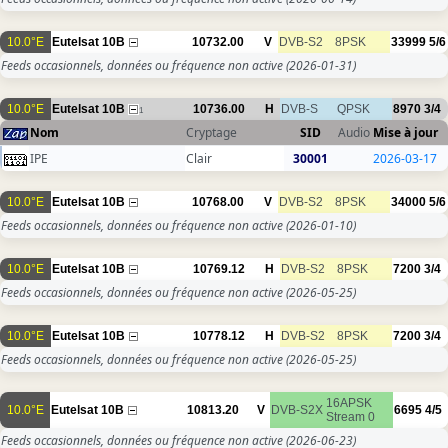
10.0°E
Eutelsat 10B
10732.00
V
DVB-S2
8PSK
33999
5/6
Feeds occasionnels, données ou fréquence non active
(2026-01-31)
10.0°E
Eutelsat 10B
10736.00
H
DVB-S
QPSK
8970
3/4
1
Nom
Cryptage
SID
Audio
Mise à jour
IPE
Clair
30001
2026-03-17
10.0°E
Eutelsat 10B
10768.00
V
DVB-S2
8PSK
34000
5/6
Feeds occasionnels, données ou fréquence non active
(2026-01-10)
10.0°E
Eutelsat 10B
10769.12
H
DVB-S2
8PSK
7200
3/4
Feeds occasionnels, données ou fréquence non active
(2026-05-25)
10.0°E
Eutelsat 10B
10778.12
H
DVB-S2
8PSK
7200
3/4
Feeds occasionnels, données ou fréquence non active
(2026-05-25)
16APSK
10.0°E
Eutelsat 10B
10813.20
V
DVB-S2X
6695
4/5
Stream 0
Feeds occasionnels, données ou fréquence non active
(2026-06-23)