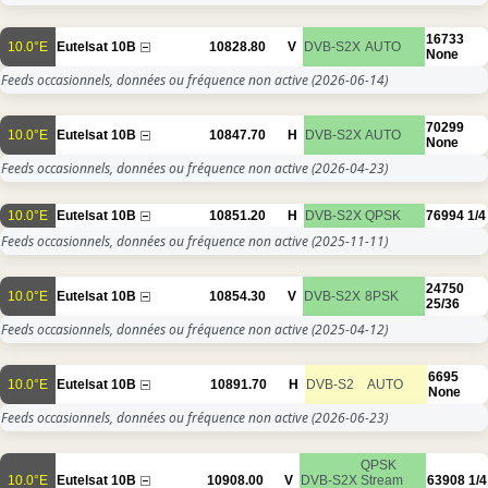
16733
10.0°E
Eutelsat 10B
10828.80
V
DVB-S2X
AUTO
None
Feeds occasionnels, données ou fréquence non active
(2026-06-14)
70299
10.0°E
Eutelsat 10B
10847.70
H
DVB-S2X
AUTO
None
Feeds occasionnels, données ou fréquence non active
(2026-04-23)
10.0°E
Eutelsat 10B
10851.20
H
DVB-S2X
QPSK
76994
1/4
Feeds occasionnels, données ou fréquence non active
(2025-11-11)
24750
10.0°E
Eutelsat 10B
10854.30
V
DVB-S2X
8PSK
25/36
Feeds occasionnels, données ou fréquence non active
(2025-04-12)
6695
10.0°E
Eutelsat 10B
10891.70
H
DVB-S2
AUTO
None
Feeds occasionnels, données ou fréquence non active
(2026-06-23)
QPSK
10.0°E
Eutelsat 10B
10908.00
V
DVB-S2X
Stream
63908
1/4