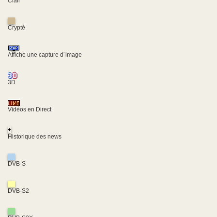
Clair
Crypté
Affiche une capture d´image
3D
Vidéos en Direct
+
Historique des news
DVB-S
DVB-S2