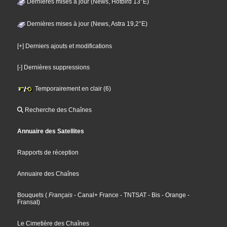
Dernières mises à jour (News, Hotbird 13°E)
Dernières mises à jour (News, Astra 19,2°E)
[+] Derniers ajouts et modifications
[-] Dernières suppressions
Temporairement en clair (6)
Recherche des Chaînes
Annuaire des Satellites
Rapports de réception
Annuaire des Chaînes
Bouquets
(
Français
- Canal+ France
- TNTSAT
- Bis
- Orange
-
Fransat
)
Le Cimetière des Chaînes