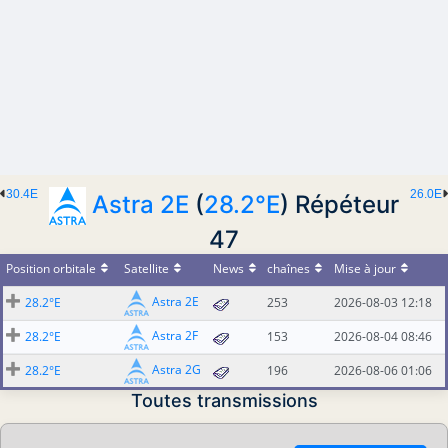
30.4E
26.0E
Astra 2E
(
28.2°E
) Répéteur
47
Position orbitale
Satellite
News
chaînes
Mise à jour
Astra 2E
28.2°E
253
2026-08-03 12:18
Astra 2F
28.2°E
153
2026-08-04 08:46
Astra 2G
28.2°E
196
2026-08-06 01:06
Toutes transmissions