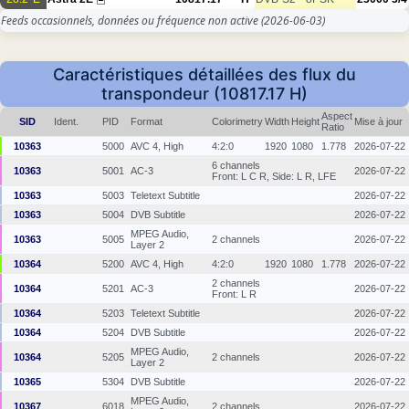
Feeds occasionnels, données ou fréquence non active
(2026-06-03)
Caractéristiques détaillées des flux du
transpondeur (10817.17 H)
Aspect
SID
Ident.
PID
Format
Colorimetry
Width
Height
Mise à jour
Ratio
10363
5000
AVC 4, High
4:2:0
1920
1080
1.778
2026-07-22
6 channels
10363
5001
AC-3
2026-07-22
Front: L C R, Side: L R, LFE
10363
5003
Teletext Subtitle
2026-07-22
10363
5004
DVB Subtitle
2026-07-22
MPEG Audio,
10363
5005
2 channels
2026-07-22
Layer 2
10364
5200
AVC 4, High
4:2:0
1920
1080
1.778
2026-07-22
2 channels
10364
5201
AC-3
2026-07-22
Front: L R
10364
5203
Teletext Subtitle
2026-07-22
10364
5204
DVB Subtitle
2026-07-22
MPEG Audio,
10364
5205
2 channels
2026-07-22
Layer 2
10365
5304
DVB Subtitle
2026-07-22
MPEG Audio,
10367
6018
2 channels
2026-07-22