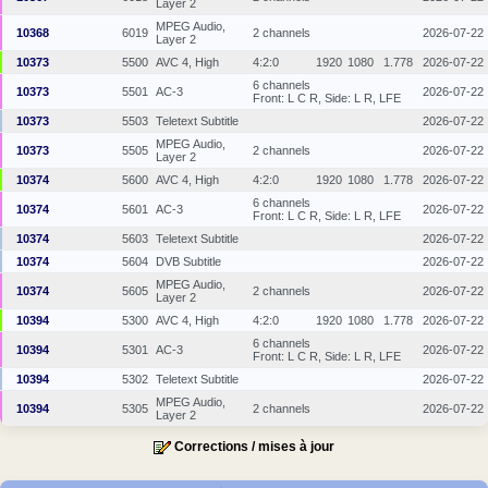
Layer 2
MPEG Audio,
10368
6019
2 channels
2026-07-22
Layer 2
10373
5500
AVC 4, High
4:2:0
1920
1080
1.778
2026-07-22
6 channels
10373
5501
AC-3
2026-07-22
Front: L C R, Side: L R, LFE
10373
5503
Teletext Subtitle
2026-07-22
MPEG Audio,
10373
5505
2 channels
2026-07-22
Layer 2
10374
5600
AVC 4, High
4:2:0
1920
1080
1.778
2026-07-22
6 channels
10374
5601
AC-3
2026-07-22
Front: L C R, Side: L R, LFE
10374
5603
Teletext Subtitle
2026-07-22
10374
5604
DVB Subtitle
2026-07-22
MPEG Audio,
10374
5605
2 channels
2026-07-22
Layer 2
10394
5300
AVC 4, High
4:2:0
1920
1080
1.778
2026-07-22
6 channels
10394
5301
AC-3
2026-07-22
Front: L C R, Side: L R, LFE
10394
5302
Teletext Subtitle
2026-07-22
MPEG Audio,
10394
5305
2 channels
2026-07-22
Layer 2
Corrections / mises à jour