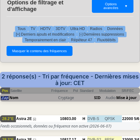
Options de filtrage et
Options
▼
d'affichage
avancées
Tous
TV
HDTV
3DTV
Ultra HD
Radios
Données
[+] Derniers ajouts et modifications
[-] Dernières suppressions
Temporairement en clair
Répéteur 47
Flux/débits
2 réponse(s) - Tri par fréquence - Dernières mises
à jour: CET
Pos
Satellite
Fréquence
Pol
Standard
Modulation
SR/FEC
Nom
Cryptage
SID
Audio
Mise à jour
28.2°E
Astra 2E
10803.00
H
DVB-S
QPSK
22000
5/6
Feeds occasionnels, données ou fréquence non active
(2026-06-07)
28.2°E
Astra 2E
10817.17
H
DVB-S2
8PSK
23000
3/4